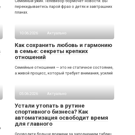
Семейный ужин. Телевизор бормочет новости. Вы
перекидываетесь парой фраз о детях и завтрашних
е
планах.
10.06.2026
Актуально
Как сохранить любовь и гармонию
в
в семье: секреты крепких
отношений
Семейные отношения — это не статичное состояние,
а живой процесс, который требует внимания, усилий
05.06.2026
Актуально
Устали утопать в рутине
спортивного бизнеса? Как
автоматизация освободит время
для главного
о
Gроводите больше времени за заполнением таблиц