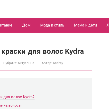
итание
Дом
Мода и стиль
Мама и дети
Л
 краски для волос Kydra
Рубрика:
Актуально
Автор:
Andrey
и для волос Kydra?
ие на волосы