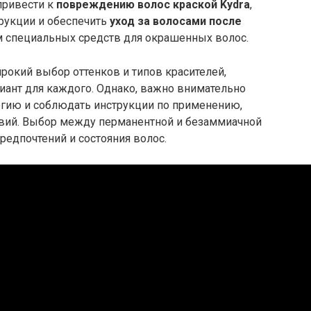
привести к
повреждению волос краской Kydra
,
трукции и обеспечить
уход за волосами после
 специальных средств для окрашенных волос.
ирокий выбор оттенков и типов красителей,
иант для каждого. Однако, важно внимательно
лергию и соблюдать инструкции по применению,
твий. Выбор между перманентной и безаммиачной
редпочтений и состояния волос.