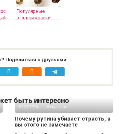
лос
Популярные
ный
оттенки краски
Kydra и выбор
и
идеального цвета
я? Поделиться с друзьями:
жет быть интересно
04.07.2026
Актуально
Почему рутина убивает страсть, а
вы этого не замечаете