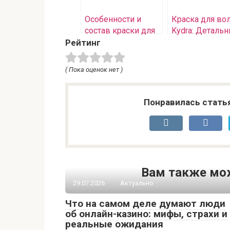
Особенности и
Краска для во
состав краски для
Kydra: Деталь
волос Kydra
анализ
Рейтинг
характеристик 
применения
( Пока оценок нет )
Понравилась стать
Вам также мо
29.07.2026
Актуально
Что на самом деле думают люди
об онлайн-казино: мифы, страхи и
реальные ожидания