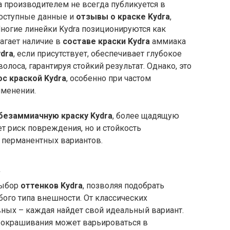
 производителем не всегда публикуется в
доступные данные и
отзывы о краске Kydra
,
огие линейки Kydra позиционируются как
агает наличие в
составе краски Kydra
аммиака
ydra
, если присутствует, обеспечивает глубокое
олоса, гарантируя стойкий результат. Однако, это
с краской Kydra
, особенно при частом
именении.
безаммиачную краску Kydra
, более щадящую
ет риск повреждения, но и стойкость
 перманентных вариантов.
a
выбор
оттенков Kydra
, позволяя подобрать
ого типа внешности. От классических
вных – каждая найдет свой идеальный вариант.
т окрашивания может варьироваться в