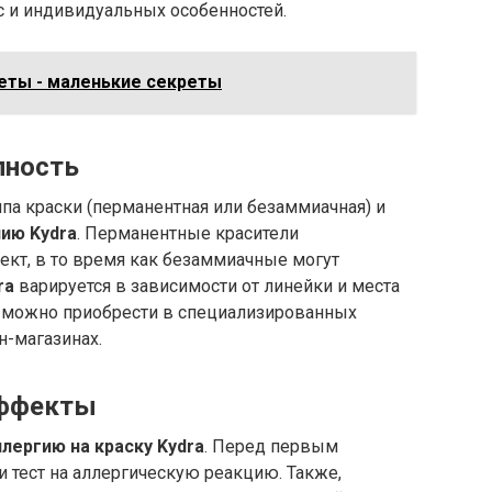
с и индивидуальных особенностей.
веты - маленькие секреты
пность
ипа краски (перманентная или безаммиачная) и
ию Kydra
. Перманентные красители
кт, в то время как безаммиачные могут
ra
варируется в зависимости от линейки и места
е можно приобрести в специализированных
н-магазинах.
эффекты
ллергию на краску Kydra
. Перед первым
 тест на аллергическую реакцию. Также,