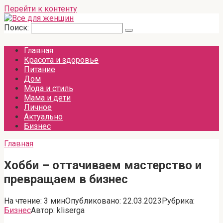
Перейти к контенту
Поиск:
Главная
Красота и здоровье
Питание
Дом
Мода и стиль
Мама и дети
Личное
Актуально
Бизнес
Главная
Хобби – оттачиваем мастерство и
превращаем в бизнес
На чтение:
3 мин
Опубликовано:
22.03.2023
Рубрика:
Бизнес
Автор:
kliserga