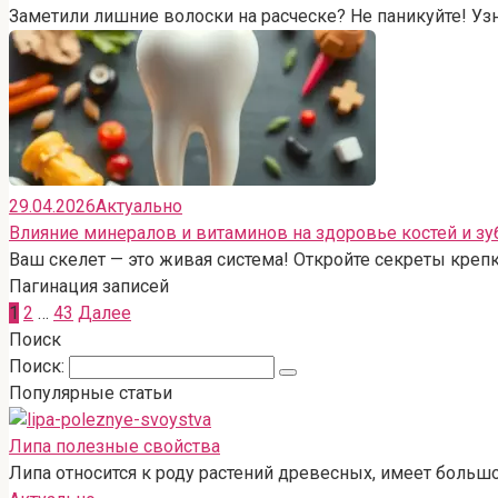
Заметили лишние волоски на расческе? Не паникуйте! Уз
29.04.2026
Актуально
Влияние минералов и витаминов на здоровье костей и зу
Ваш скелет — это живая система! Откройте секреты крепк
Пагинация записей
1
2
…
43
Далее
Поиск
Поиск:
Популярные статьи
Липа полезные свойства
Липа относится к роду растений древесных, имеет больш