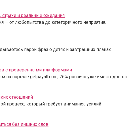
, страхи и реальные ожидания
я — от любопытства до категоричного неприятия.
ываетесь парой фраз о детях и завтрашних планах.
собов с проверенными платформами
ым на портале getpayall.com, 26% россиян уже имеют допо
пких отношений
ой процесс, который требует внимания, усилий
зиться без лишних слов