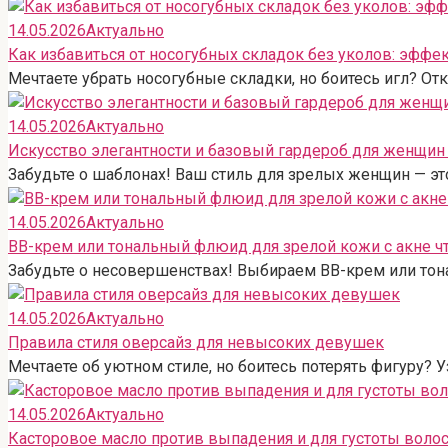
14.05.2026
Актуально
Как избавиться от носогубных складок без уколов: эфф
Мечтаете убрать носогубные складки, но боитесь игл? О
14.05.2026
Актуально
Искусство элегантности и базовый гардероб для женщин 
Забудьте о шаблонах! Ваш стиль для зрелых женщин — эт
14.05.2026
Актуально
BB-крем или тональный флюид для зрелой кожи с акне чт
Забудьте о несовершенствах! Выбираем BB-крем или тона
14.05.2026
Актуально
Правила стиля оверсайз для невысоких девушек
Мечтаете об уютном стиле, но боитесь потерять фигуру? У
14.05.2026
Актуально
Касторовое масло против выпадения и для густоты воло