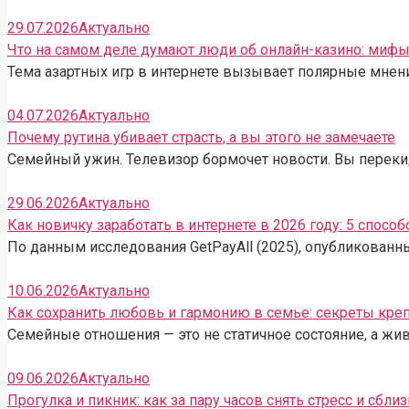
29.07.2026
Актуально
Что на самом деле думают люди об онлайн-казино: мифы
Тема азартных игр в интернете вызывает полярные мнени
04.07.2026
Актуально
Почему рутина убивает страсть, а вы этого не замечаете
Семейный ужин. Телевизор бормочет новости. Вы перекид
29.06.2026
Актуально
Как новичку заработать в интернете в 2026 году: 5 спо
По данным исследования GetPayAll (2025), опубликованн
10.06.2026
Актуально
Как сохранить любовь и гармонию в семье: секреты кре
Семейные отношения — это не статичное состояние, а жив
09.06.2026
Актуально
Прогулка и пикник: как за пару часов снять стресс и сбли