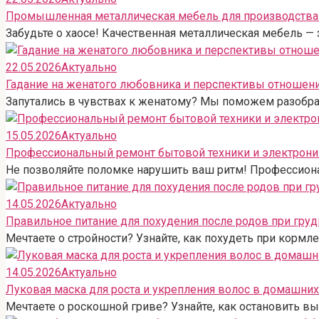
Промышленная металлическая мебель для производства 
Забудьте о хаосе! Качественная металлическая мебель — 
22.05.2026
Актуально
Гадание на женатого любовника и перспективы отношен
Запутались в чувствах к женатому? Мы поможем разобрат
15.05.2026
Актуально
Профессиональный ремонт бытовой техники и электрони
Не позволяйте поломке нарушить ваш ритм! Профессиона
14.05.2026
Актуально
Правильное питание для похудения после родов при гру
Мечтаете о стройности? Узнайте, как похудеть при кормл
14.05.2026
Актуально
Луковая маска для роста и укрепления волос в домашних
Мечтаете о роскошной гриве? Узнайте, как остановить 