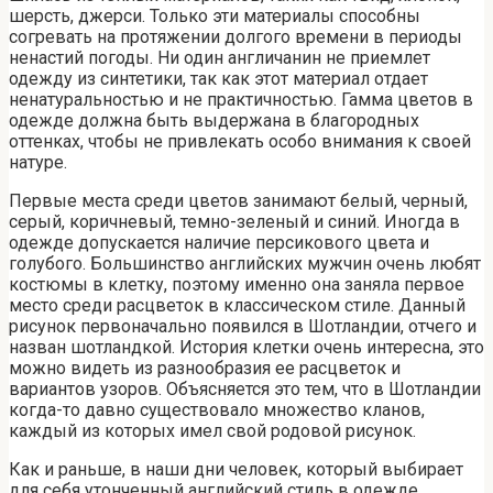
шерсть, джерси. Только эти материалы способны
согревать на протяжении долгого времени в периоды
ненастий погоды. Ни один англичанин не приемлет
одежду из синтетики, так как этот материал отдает
ненатуральностью и не практичностью. Гамма цветов в
одежде должна быть выдержана в благородных
оттенках, чтобы не привлекать особо внимания к своей
натуре.
Первые места среди цветов занимают белый, черный,
серый, коричневый, темно-зеленый и синий. Иногда в
одежде допускается наличие персикового цвета и
голубого. Большинство английских мужчин очень любят
костюмы в клетку, поэтому именно она заняла первое
место среди расцветок в классическом стиле. Данный
рисунок первоначально появился в Шотландии, отчего и
назван шотландкой. История клетки очень интересна, это
можно видеть из разнообразия ее расцветок и
вариантов узоров. Объясняется это тем, что в Шотландии
когда-то давно существовало множество кланов,
каждый из которых имел свой родовой рисунок.
Как и раньше, в наши дни человек, который выбирает
для себя утонченный английский стиль в одежде,