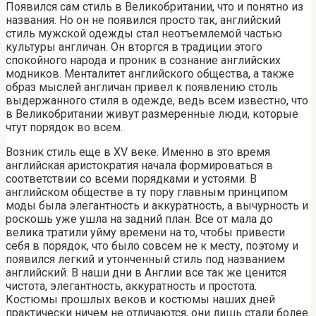
Появился сам стиль в Великобритании, что и понятно из
названия. Но он не появился просто так, английский
стиль мужской одежды стал неотъемлемой частью
культуры англичан. Он вторгся в традиции этого
спокойного народа и проник в сознание английских
модников. Менталитет английского общества, а также
образ мыслей англичан привел к появлению столь
выдержанного стиля в одежде, ведь всем известно, что
в Великобритании живут размеренные люди, которые
чтут порядок во всем.
Возник стиль еще в XV веке. Именно в это время
английская аристократия начала формироваться в
соответствии со всеми порядками и устоями. В
английском обществе в ту пору главным принципом
моды была элегантность и аккуратность, а вычурность и
роскошь уже ушла на задний план. Все от мала до
велика тратили уйму времени на то, чтобы привести
себя в порядок, что было совсем не к месту, поэтому и
появился легкий и утонченный стиль под названием
английский. В наши дни в Англии все так же ценится
чистота, элегантность, аккуратность и простота.
Костюмы прошлых веков и костюмы наших дней
практически ничем не отличаются, они лишь стали более