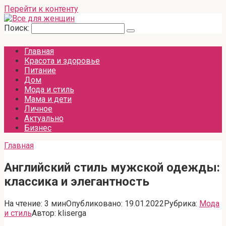
Перейти к контенту
Поиск:
Главная
Красота и здоровье
Питание
Дом
Мода и стиль
Мама и дети
Личное
Актуально
Бизнес
Главная
Английский стиль мужской одежды:
классика и элегантность
На чтение:
3 мин
Опубликовано:
19.01.2022
Рубрика:
Мода
и стиль
Автор:
kliserga