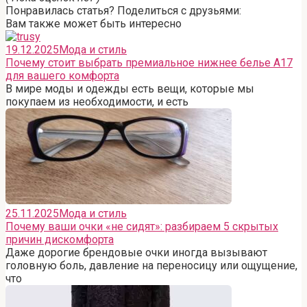
Понравилась статья? Поделиться с друзьями:
Вам также может быть интересно
19.12.2025
Мода и стиль
Почему стоит выбрать премиальное нижнее белье A17
для вашего комфорта
В мире моды и одежды есть вещи, которые мы
покупаем из необходимости, и есть
25.11.2025
Мода и стиль
Почему ваши очки «не сидят»: разбираем 5 скрытых
причин дискомфорта
Даже дорогие брендовые очки иногда вызывают
головную боль, давление на переносицу или ощущение,
что