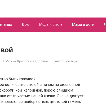
итание
Дом
Мода и стиль
Мама и дети
Л
ивой
Рубрика:
Красота и здоровье
Автор:
kliserga
е количество стилей и ничем не стесненной
 скоротечной, капризной, порою слишком
чно стала частью нашей жизни. Она не диктует
 направление выбора стиля, цветовой гаммы,