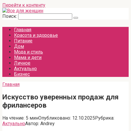
Перейти к контенту
Поиск:
Главная
Красота и здоровье
Питание
Дом
Мода и стиль
Мама и дети
Личное
Актуально
Бизнес
Главная
Искусство уверенных продаж для
фрилансеров
На чтение:
5 мин
Опубликовано:
12.10.2025
Рубрика:
Актуально
Автор:
Andrey