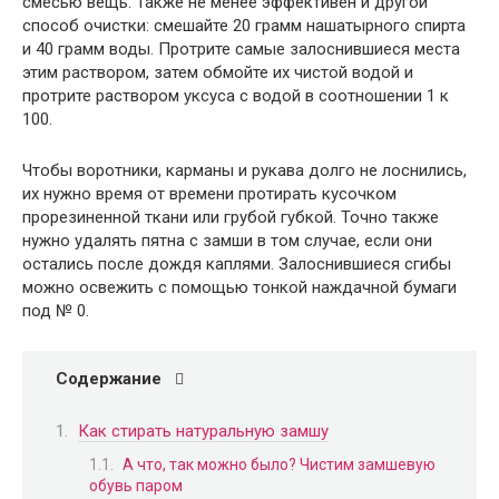
смесью вещь. Также не менее эффективен и другой
способ очистки: смешайте 20 грамм нашатырного спирта
и 40 грамм воды. Протрите самые залоснившиеся места
этим раствором, затем обмойте их чистой водой и
протрите раствором уксуса с водой в соотношении 1 к
100.
Чтобы воротники, карманы и рукава долго не лоснились,
их нужно время от времени протирать кусочком
прорезиненной ткани или грубой губкой. Точно также
нужно удалять пятна с замши в том случае, если они
остались после дождя каплями. Залоснившиеся сгибы
можно освежить с помощью тонкой наждачной бумаги
под № 0.
Содержание
Как стирать натуральную замшу
А что, так можно было? Чистим замшевую
обувь паром