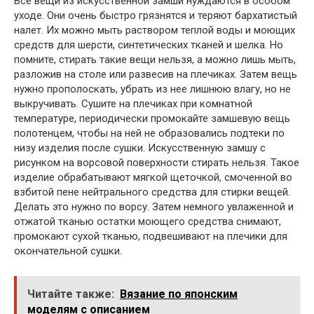
Все вещи из искусственной замши нуждаются в особом
уходе. Они очень быстро грязнятся и теряют бархатистый
налет. Их можно мыть раствором теплой воды и моющих
средств для шерсти, синтетических тканей и шелка. Но
помните, стирать такие вещи нельзя, а можно лишь мыть,
разложив на столе или развесив на плечиках. Затем вещь
нужно прополоскать, убрать из нее лишнюю влагу, но не
выкручивать. Сушите на плечиках при комнатной
температуре, периодически промокайте замшевую вещь
полотенцем, чтобы на ней не образовались подтеки по
низу изделия после сушки. Искусственную замшу с
рисунком на ворсовой поверхности стирать нельзя. Такое
изделие обрабатывают мягкой щеточкой, смоченной во
взбитой пене нейтрального средства для стирки вещей.
Делать это нужно по ворсу. Затем немного увлаженной и
отжатой тканью остатки моющего средства снимают,
промокают сухой тканью, подвешивают на плечики для
окончательной сушки.
Читайте также:
Вязание по японским
моделям с описанием