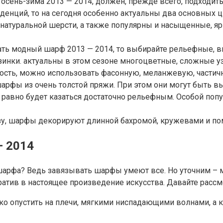
 осень-зима 2013 — 2014, должен, прежде всего, подходить
денций, то на сегодня особенно актуальны два основных 
атуральной шерсти, а также популярны и насыщенные, ярки
ать модный шарф 2013 — 2014, то выбирайте рельефные, в
инки. актуальны в этом сезоне многоцветные, сложные уз
ность, можно использовать фасонную, меланжевую, части
рфы из очень толстой пряжи. При этом они могут быть вы
се равно будет казаться достаточно рельефным. Особой поп
зу, шарфы декорируют длинной бахромой, кружевами и п
— 2014
 шарфа? Ведь завязывать шарфы умеют все. Но уточним –
ратив в настоящее произведение искусства. Давайте расс
 опустить на плечи, мягкими ниспадающими волнами, а к