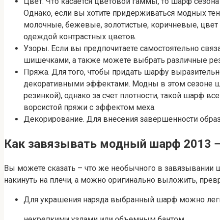
Цвет. Что касается цветовой гаммы, то шарф сезона
Однако, если вы хотите придерживаться модных тен
молочные, бежевые, золотистые, коричневые, цвет н
одеждой контрастных цветов.
Узоры. Если вы предпочитаете самостоятельно связ
шишечками, а также можете выбрать различные рез
Пряжа. Для того, чтобы придать шарфу выразитель
декоративными эффектами. Модны в этом сезоне ша
резинкой), однако за счет плотности, такой шарф в
ворсистой пряжи с эффектом меха.
Декорирование. Для внесения завершенности обра
Как завязывать модный шарф 2013 
Вы можете сказать – что же необычного в завязывании
накинуть на плечи, а можно оригинально выложить, прев
Для украшения наряда выбранный шарф можно легко
некрепкими узлами или объемным бантом.