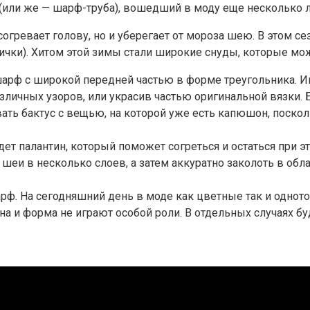
(или же — шарф-труба), вошедший в моду еще несколько л
согревает голову, но и уберегает от мороза шею. В этом 
чки). Хитом этой зимы стали широкие снуды, которые мож
 шарф с широкой передней частью в форме треугольника. И
личных узоров, или украсив частью оригинальной вязки. Ба
ать бактус с вещью, на которой уже есть капюшон, поскол
дет палантин, который поможет согреться и остаться при
г шеи в несколько слоев, а затем аккуратно заколоть в о
рф. На сегодняшний день в моде как цветные так и однот
на и форма не играют особой роли. В отдельных случаях б