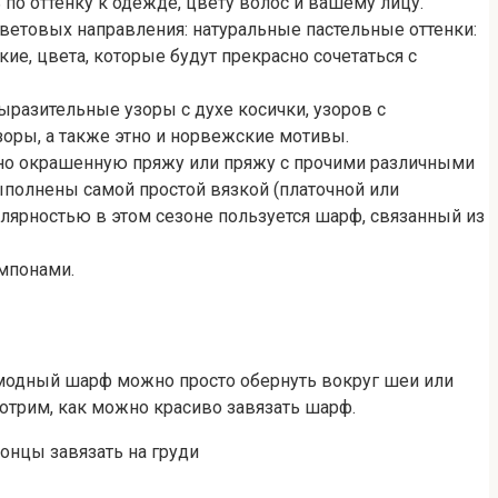
 по оттенку к одежде, цвету волос и вашему лицу.
цветовых направления: натуральные пастельные оттенки:
е, цвета, которые будут прекрасно сочетаться с
ыразительные узоры с духе косички, узоров с
оры, а также этно и норвежские мотивы.
чно окрашенную пряжу или пряжу с прочими различными
полнены самой простой вязкой (платочной или
улярностью в этом сезоне пользуется шарф, связанный из
омпонами.
 модный шарф можно просто обернуть вокруг шеи или
мотрим, как можно красиво завязать шарф.
онцы завязать на груди