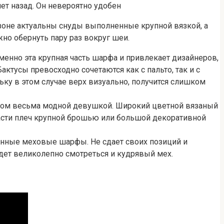
ет назад. Он невероятно удобен
сезоне актуальны снуды выполненные крупной вязкой, а
но обернуть пару раз вокруг шеи.
менно эта крупная часть шарфа и привлекает дизайнеров,
ктусы превосходно сочетаются как с пальто, так и с
ьку в этом случае верх визуально, получится слишком
 этом весьма модной девушкой. Широкий цветной вязаный
бласти плеч крупной брошью или большой декоративной
онные меховые шарфы. Не сдает своих позиций и
удет великолепно смотреться и кудрявый мех.