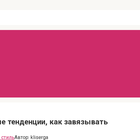
е тенденции, как завязывать
 стиль
Автор:
kliserga