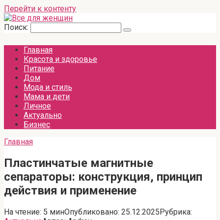
Перейти к контенту
Поиск:
Главная
Красота и здоровье
Питание
Дом
Мода и стиль
Мама и дети
Личное
Актуально
Бизнес
Главная
Пластинчатые магнитные
сепараторы: конструкция, принцип
действия и применение
На чтение:
5 мин
Опубликовано:
25.12.2025
Рубрика: