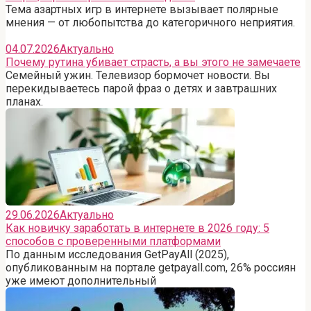
Тема азартных игр в интернете вызывает полярные
мнения — от любопытства до категоричного неприятия.
04.07.2026
Актуально
Почему рутина убивает страсть, а вы этого не замечаете
Семейный ужин. Телевизор бормочет новости. Вы
перекидываетесь парой фраз о детях и завтрашних
планах.
29.06.2026
Актуально
Как новичку заработать в интернете в 2026 году: 5
способов с проверенными платформами
По данным исследования GetPayAll (2025),
опубликованным на портале getpayall.com, 26% россиян
уже имеют дополнительный