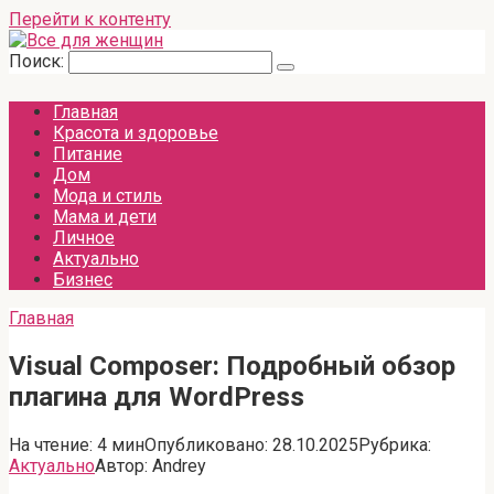
Перейти к контенту
Поиск:
Главная
Красота и здоровье
Питание
Дом
Мода и стиль
Мама и дети
Личное
Актуально
Бизнес
Главная
Visual Composer: Подробный обзор
плагина для WordPress
На чтение:
4 мин
Опубликовано:
28.10.2025
Рубрика:
Актуально
Автор:
Andrey