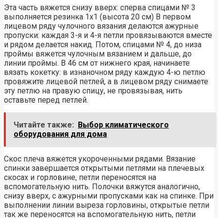
Эта часть вяжется снизу вверх: сперва спицами № 3
выполняется резинка 1х1 (высота 20 см) В первом
лицевом ряду чулочного вязания делаются ажурные
пропуски: каждая 3-я и 4-я петли провязываются вместе
и рядом делается накид. Потом, спицами № 4, до низа
проймы вяжется чулочным вязанием и дальше, до
линии проймы. В 46 см от нижнего края, начинаете
вязать кокетку: в изнаночном ряду каждую 4-ю петлю
провяжите лицевой петлей, а в лицевом ряду снимаете
эту петлю на правую спицу, не провязывая, нить
оставьте перед петлей.
Читайте также:
Выбор климатического
оборудования для дома
Скос плеча вяжется укороченными рядами. Вязание
спинки завершается открытыми петлями на плечевых
скосах и горловине, петли переносятся на
вспомогательную нить. Полочки вяжутся аналогично,
снизу вверх, с ажурными пропусками как на спинке. При
выполнении линии выреза горловины, открытые петли
так же переносятся на вспомогательную нить, петли