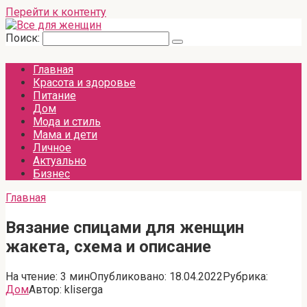
Перейти к контенту
Поиск:
Главная
Красота и здоровье
Питание
Дом
Мода и стиль
Мама и дети
Личное
Актуально
Бизнес
Главная
Вязание спицами для женщин
жакета, схема и описание
На чтение:
3 мин
Опубликовано:
18.04.2022
Рубрика:
Дом
Автор:
kliserga