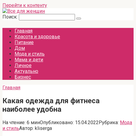
Перейти к контенту
Поиск:
Главная
Красота и здоровье
Питание
Дом
Мода и стиль
Мама и дети
Личное
Актуально
Бизнес
Главная
Какая одежда для фитнеса
наиболее удобна
На чтение:
6 мин
Опубликовано:
15.04.2022
Рубрика:
Мода
и стиль
Автор:
kliserga