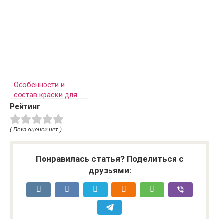
палитра и полное
анализ
руководство
характеристик и
применения
Особенности и
состав краски для
волос Kydra
Рейтинг
( Пока оценок нет )
Понравилась статья? Поделиться с
друзьями: