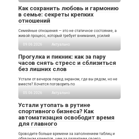
Как сохранить любовь и гармонию
в семье: секреты крепких
отношений
Семейные отношения — это не статичное состояние, а
живой процесс, который требует внимания, усилий
09.06.2026
Актуально
Прогулка и пикник: как за пару
часов снять стресс и сблизиться
без лишних слов
Устали от вечеров перед экраном, где вы рядом, но не
вместе? Хочется поговорить по
05.06.2026
Актуально
Устали утопать в рутине
спортивного бизнеса? Как
автоматизация освободит время
для главного
Gроводите больше времени за заполнением таблиц и
обзвоном клиентов, чем за развитием своего