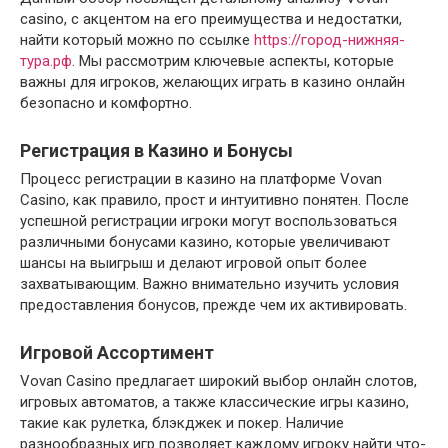
casino, с акцентом на его преимущества и недостатки,
найти который можно по ссылке
https://город-нижняя-
тура.рф
. Мы рассмотрим ключевые аспекты, которые
важны для игроков, желающих играть в казино онлайн
безопасно и комфортно.
Регистрация в Казино и Бонусы
Процесс регистрации в казино на платформе Vovan
Casino, как правило, прост и интуитивно понятен. После
успешной регистрации игроки могут воспользоваться
различными бонусами казино, которые увеличивают
шансы на выигрыш и делают игровой опыт более
захватывающим. Важно внимательно изучить условия
предоставления бонусов, прежде чем их активировать.
Игровой Ассортимент
Vovan Casino предлагает широкий выбор онлайн слотов,
игровых автоматов, а также классические игры казино,
такие как рулетка, блэкджек и покер. Наличие
разнообразных игр позволяет каждому игроку найти что-