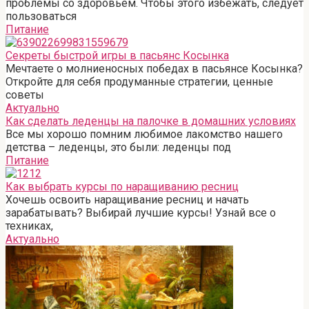
проблемы со здоровьем. Чтобы этого избежать, следует
пользоваться
Питание
Секреты быстрой игры в пасьянс Косынка
Мечтаете о молниеносных победах в пасьянсе Косынка?
Откройте для себя продуманные стратегии, ценные
советы
Актуально
Как сделать леденцы на палочке в домашних условиях
Все мы хорошо помним любимое лакомство нашего
детства – леденцы, это были: леденцы под
Питание
Как выбрать курсы по наращиванию ресниц
Хочешь освоить наращивание ресниц и начать
зарабатывать? Выбирай лучшие курсы! Узнай все о
техниках,
Актуально