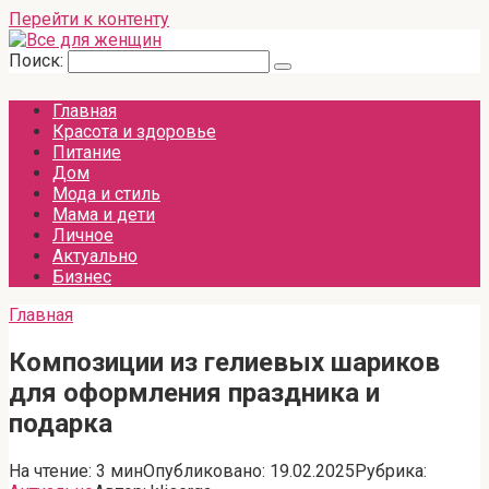
Перейти к контенту
Поиск:
Главная
Красота и здоровье
Питание
Дом
Мода и стиль
Мама и дети
Личное
Актуально
Бизнес
Главная
Композиции из гелиевых шариков
для оформления праздника и
подарка
На чтение:
3 мин
Опубликовано:
19.02.2025
Рубрика: