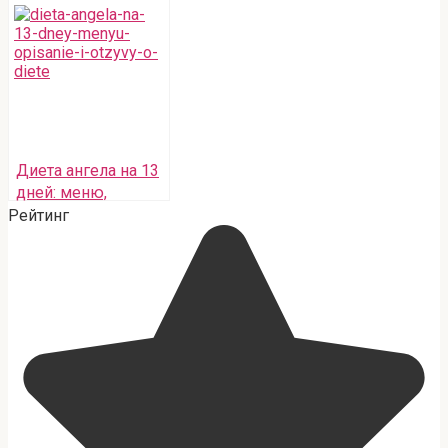
Диета ангела на 13
дней: меню,
описание и отзывы
Рейтинг
о диете