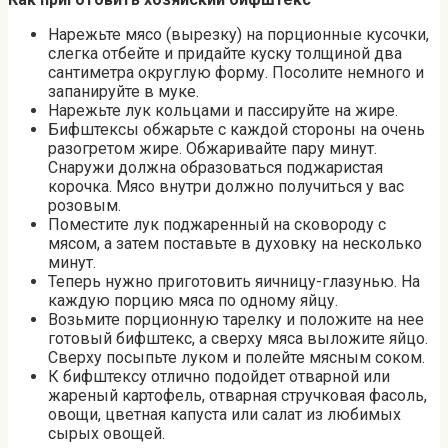
Нарежьте мясо (вырезку) на порционные кусочки,
слегка отбейте и придайте куску толщиной два
сантиметра округлую форму. Посолите немного и
запанируйте в муке.
Нарежьте лук кольцами и пассируйте на жире.
Бифштексы обжарьте с каждой стороны на очень
разогретом жире. Обжаривайте пару минут.
Снаружи должна образоваться поджаристая
корочка. Мясо внутри должно получиться у вас
розовым.
Поместите лук поджаренный на сковороду с
мясом, а затем поставьте в духовку на несколько
минут.
Теперь нужно приготовить яичницу-глазунью. На
каждую порцию мяса по одному яйцу.
Возьмите порционную тарелку и положите на нее
готовый бифштекс, а сверху мяса выложите яйцо.
Сверху посыпьте луком и полейте мясным соком.
К бифштексу отлично подойдет отварной или
жареный картофель, отварная стручковая фасоль,
овощи, цветная капуста или салат из любимых
сырых овощей.