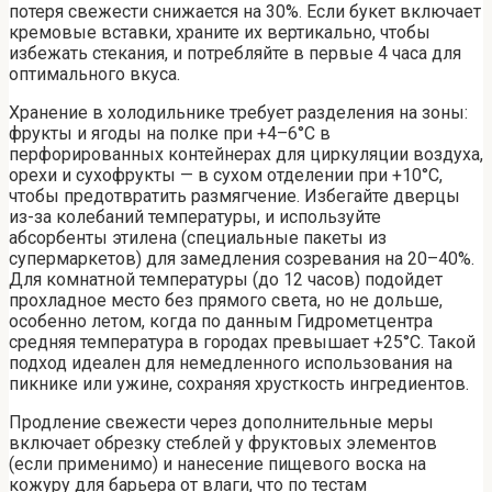
потеря свежести снижается на 30%. Если букет включает
кремовые вставки, храните их вертикально, чтобы
избежать стекания, и потребляйте в первые 4 часа для
оптимального вкуса.
Хранение в холодильнике требует разделения на зоны:
фрукты и ягоды на полке при +4–6°C в
перфорированных контейнерах для циркуляции воздуха,
орехи и сухофрукты — в сухом отделении при +10°C,
чтобы предотвратить размягчение. Избегайте дверцы
из-за колебаний температуры, и используйте
абсорбенты этилена (специальные пакеты из
супермаркетов) для замедления созревания на 20–40%.
Для комнатной температуры (до 12 часов) подойдет
прохладное место без прямого света, но не дольше,
особенно летом, когда по данным Гидрометцентра
средняя температура в городах превышает +25°C. Такой
подход идеален для немедленного использования на
пикнике или ужине, сохраняя хрусткость ингредиентов.
Продление свежести через дополнительные меры
включает обрезку стеблей у фруктовых элементов
(если применимо) и нанесение пищевого воска на
кожуру для барьера от влаги, что по тестам