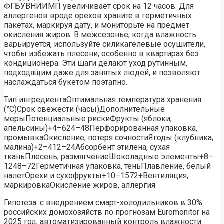
ФГБУВНИИМП увеличивает срок на 12 часов. Для
аллергенов вроде орехов храните в герметичных
пакетах, маркируя дату, и мониторьте на предмет
окисления жиров. В межсезонье, когда влажность
варьируется, используйте силикагелевые осушители,
чтобы избежать плесени, особенно в квартирах без
кондиционера. Эти шаги делают уход рутинным,
подходящим даже для занятых людей, и позволяют
наслаждаться букетом поэтапно.
Тип ингредиентаОптимальная температура хранения
(°C)Срок свежести (часы)Дополнительные
мерыПотенциальные рискиФрукты (яблоки,
апельсины)+4–624–48Перфорированная упаковка,
промывкаОкисление, потеря сочностиЯгоды (клубника,
малина)+2–412–24Абсорбент этилена, сухая
тканьПлесень, размягчениеШоколадные элементы+8–
1248–72Герметичная упаковка, теньПлавление, белый
налетОрехи и сухофрукты+10–1572+Вентиляция,
маркировкаОкисление жиров, аллергия
Гипотеза: с внедрением смарт-холодильников в 30%
российских домохозяйств по прогнозам Euromonitor на
2025 год, автоматизированный контроль влажности