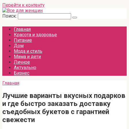
Перейти к контенту
Поиск:
Главная
Красота и здоровье
Питание
Дом
Мода и стиль
Мама и дети
Личное
Актуально
Бизнес
Главная
Лучшие варианты вкусных подарков
и где быстро заказать доставку
съедобных букетов с гарантией
свежести