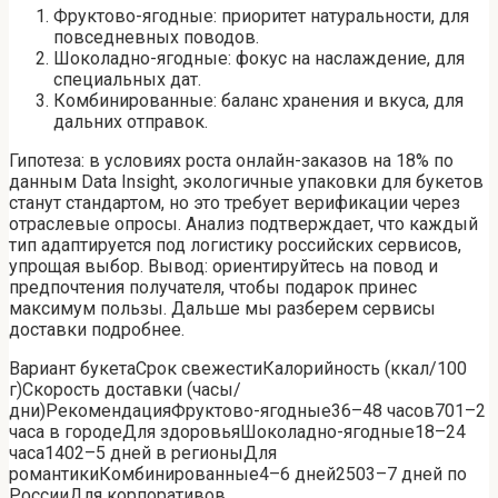
Фруктово-ягодные: приоритет натуральности, для
повседневных поводов.
Шоколадно-ягодные: фокус на наслаждение, для
специальных дат.
Комбинированные: баланс хранения и вкуса, для
дальних отправок.
Гипотеза: в условиях роста онлайн-заказов на 18% по
данным Data Insight, экологичные упаковки для букетов
станут стандартом, но это требует верификации через
отраслевые опросы. Анализ подтверждает, что каждый
тип адаптируется под логистику российских сервисов,
упрощая выбор. Вывод: ориентируйтесь на повод и
предпочтения получателя, чтобы подарок принес
максимум пользы. Дальше мы разберем сервисы
доставки подробнее.
Вариант букетаСрок свежестиКалорийность (ккал/100
г)Скорость доставки (часы/
дни)РекомендацияФруктово-ягодные36–48 часов701–2
часа в городеДля здоровьяШоколадно-ягодные18–24
часа1402–5 дней в регионыДля
романтикиКомбинированные4–6 дней2503–7 дней по
РоссииДля корпоративов