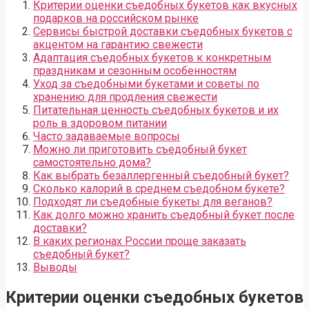
Критерии оценки съедобных букетов как вкусных
подарков на российском рынке
Сервисы быстрой доставки съедобных букетов с
акцентом на гарантию свежести
Адаптация съедобных букетов к конкретным
праздникам и сезонным особенностям
Уход за съедобными букетами и советы по
хранению для продления свежести
Питательная ценность съедобных букетов и их
роль в здоровом питании
Часто задаваемые вопросы
Можно ли приготовить съедобный букет
самостоятельно дома?
Как выбрать безаллергенный съедобный букет?
Сколько калорий в среднем съедобном букете?
Подходят ли съедобные букеты для веганов?
Как долго можно хранить съедобный букет после
доставки?
В каких регионах России проще заказать
съедобный букет?
Выводы
Критерии оценки съедобных букетов