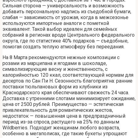
Сильная сторона — универсальность и возможность
добавить персональную надпись из съедобной бумаги,
слабая — зависимость от урожая, когда в межсезонье
используются импортные аналоги с пометкой
эквивалент. Такой выбор идеален для семейных
собраний в регионах вроде Центрального федерального
округа, где по статистике 40% подарков — съедобные,
помогая создать теплую атмосферу без переедания.
На 8 Марта рекомендуются нежные композиции с
розами из марципана и ягодами в шоколаде,
символизирующие весну и женственность, с
калорийностью 120 ккал, соответствующей нормам для
десертов по Сан Пи Н. Сезонность благоприятна: ранние
поставки тюльпановых форм из клубники из
Краснодарского края обеспечивают свежесть 24 часа.
Доставка с утренними слотами минимизирует ожидание,
цена от 2500 рублей. Преимущество — эстетическая
привлекательность для романтических жестов,
недостаток — повышенная цена в предпраздничный
период из-за спроса, растущего на 25% по данным
Wildberries. Подходит женщинам любого возраста,
особенно в мегаполисах, где такие букеты упрощают