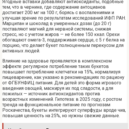
Ягодные вставки добавляют антиоксиданты, подобные
тем, что в чернике, где содержание антоцианов
достигает 200 мг на 100 г, борясь с воспалениями и
улучшая зрение по результатам исследований ИФП РАН.
Марципан и шоколад в умеренных дозах (до 20 г)
поставляют магний для нервной системы, снижая
стресс, но с учетом жиров — не более 150 ккал. Орехи
обогащают омега-3, поддерживая сердце, с 5 г белка на
порцию, что делает букет полноценным перекусом для
активных людей.
Влияние на здоровье проявляется в комплексном
эффекте: регулярное потребление таких букетов
повышает потребление клетчатки на 15%, нормализуя
пищеварение, как указано в рекомендациях по рациону
от ФГБУНФИЦ питания. Для детей это форма игрового
введения овощей, маскируя их под сладости, а для
пожилых — источник антиоксидантов против
возрастных изменений. Гипотеза: в 2025 году, с ростом
тренда на функциональное питание по прогнозам
Роскачества, букеты интегрируют суперфуды вроде чиа,
повышая ценность на 25%, но нужны свежие данные.