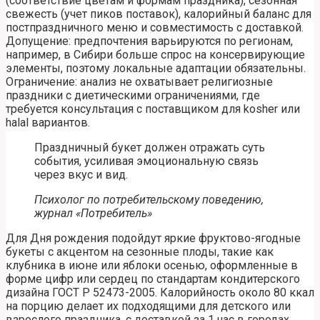
(соответствие цветам и формам праздника), сезонная
свежесть (учет пиков поставок), калорийный баланс для
постпраздничного меню и совместимость с доставкой.
Допущение: предпочтения варьируются по регионам,
например, в Сибири больше спрос на консервирующие
элементы, поэтому локальные адаптации обязательны.
Ограничение: анализ не охватывает религиозные
праздники с диетическими ограничениями, где
требуется консультация с поставщиком для kosher или
halal вариантов.
Праздничный букет должен отражать суть
события, усиливая эмоциональную связь
через вкус и вид.
Психолог по потребительскому поведению,
журнал «Потребитель»
Для Дня рождения подойдут яркие фруктово-ягодные
букеты с акцентом на сезонные плоды, такие как
клубника в июне или яблоки осенью, оформленные в
форме цифр или сердец по стандартам кондитерского
дизайна ГОСТ Р 52473-2005. Калорийность около 80 ккал
на порцию делает их подходящими для детского или
взрослого праздника, с доставкой за 1 час в городах.