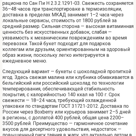
рациона по Сан Пи Н 2.3.2.1291-03. Свежесть сохраняется
36–48 часов при транспортировке в термоизоляции,
доставка в пределах МКАД занимает 1–2 часа через
локальные сервисы, стоимость от 1800 рублей за
средний размер. Сильная сторона — высокая витаминная
ценность без искусственных добавок, слабая —
уязвимость к механическим повреждениям во время
перевозки. Такой букет подходит для подарков
коллегам или друзьям, ориентированным на здоровый
образ жизни, поскольку легко интегрируется в
ежедневное меню.
Следующий вариант — букеты с шоколадной пропиткой
ягод. Здесь свежая малина или клубника обмакивается в
бельгийский или российский шоколад по технологии
темперирования, обеспечивающей стабильность
покрытия, с калорийностью 140 ккал на 100 г. Срок
свежести — 18–24 часа, требующий охлажденной
упаковки по стандартам ГОСТ 31721-2012. Доставка по
России через Boxberry или курьеров занимает 2–5 дней
в регионы, с доплатой 400 рублей, общая цена 2200–
3500 рублей. Преимущество — гармоничное сочетание
вкусов для десертного удовольствия, недостаток —
повышенный риск таяния в жару, что актуально летом в