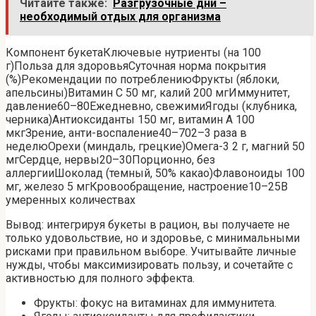
Читайте также:
Разгрузочные дни –
необходимый отдых для организма
Компонент букетаКлючевые нутриенты (на 100
г)Польза для здоровьяСуточная норма покрытия
(%)Рекомендации по потреблениюФрукты (яблоки,
апельсины)Витамин С 50 мг, калий 200 мгИммунитет,
давление60–80Ежедневно, свежимиЯгоды (клубника,
черника)Антиоксиданты 150 мг, витамин А 100
мкгЗрение, анти-воспаление40–702–3 раза в
неделюОрехи (миндаль, грецкие)Омега-3 2 г, магний 50
мгСердце, нервы20–30Порционно, без
аллергииШоколад (темный, 50% какао)Флавоноиды 100
мг, железо 5 мгКровообращение, настроение10–25В
умеренных количествах
Вывод: интегрируя букеты в рацион, вы получаете не
только удовольствие, но и здоровье, с минимальными
рисками при правильном выборе. Учитывайте личные
нужды, чтобы максимизировать пользу, и сочетайте с
активностью для полного эффекта.
Фрукты: фокус на витаминах для иммунитета.