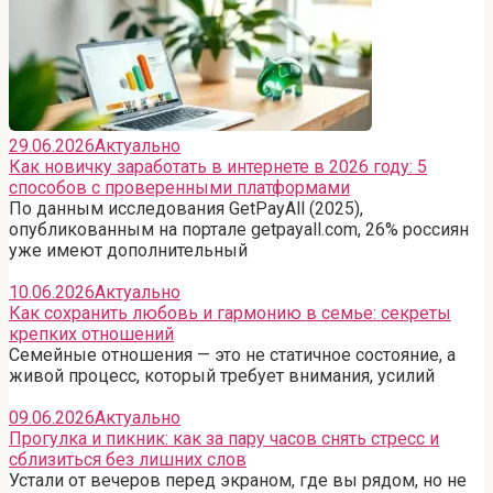
29.06.2026
Актуально
Как новичку заработать в интернете в 2026 году: 5
способов с проверенными платформами
По данным исследования GetPayAll (2025),
опубликованным на портале getpayall.com, 26% россиян
уже имеют дополнительный
10.06.2026
Актуально
Как сохранить любовь и гармонию в семье: секреты
крепких отношений
Семейные отношения — это не статичное состояние, а
живой процесс, который требует внимания, усилий
09.06.2026
Актуально
Прогулка и пикник: как за пару часов снять стресс и
сблизиться без лишних слов
Устали от вечеров перед экраном, где вы рядом, но не