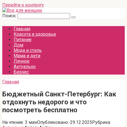
Перейти к контенту
Поиск:
Главная
Красота и здоровье
Питание
Дом
Мода и стиль
Мама и дети
Личное
Актуально
Бизнес
Главная
Бюджетный Санкт-Петербург: Как
отдохнуть недорого и что
посмотреть бесплатно
На чтение:
3 мин
Опубликовано:
29.12.2025
Рубрика: