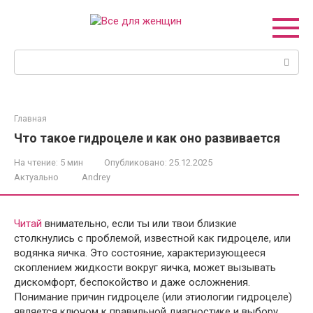
Перейти
к
контенту
Поиск:
Главная
Что такое гидроцеле и как оно развивается
На чтение:
5 мин
Опубликовано:
25.12.2025
Актуально
Andrey
Читай
внимательно, если ты или твои близкие
столкнулись с проблемой, известной как гидроцеле, или
водянка яичка. Это состояние, характеризующееся
скоплением жидкости вокруг яичка, может вызывать
дискомфорт, беспокойство и даже осложнения.
Понимание причин гидроцеле (или этиологии гидроцеле)
является ключом к правильной диагностике и выбору