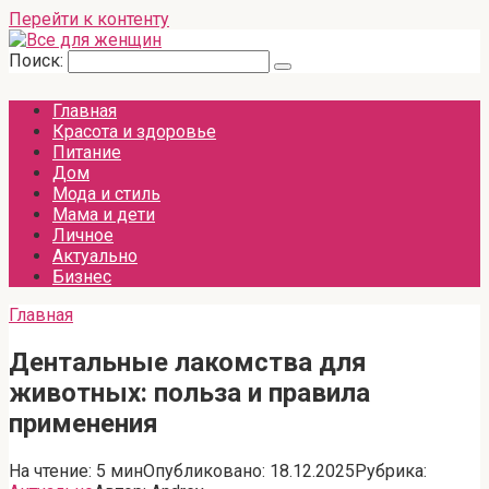
Перейти к контенту
Поиск:
Главная
Красота и здоровье
Питание
Дом
Мода и стиль
Мама и дети
Личное
Актуально
Бизнес
Главная
Дентальные лакомства для
животных: польза и правила
применения
На чтение:
5 мин
Опубликовано:
18.12.2025
Рубрика: