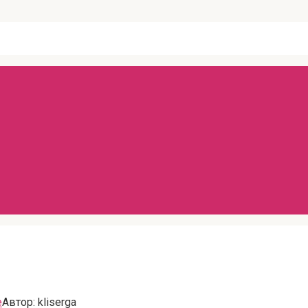
е
Автор:
kliserga