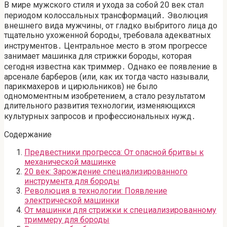
В мире мужского стиля и ухода за собой 20 век стал
периодом колоссальных трансформаций․ Эволюция
внешнего вида мужчины‚ от гладко выбритого лица до
тщательно ухоженной бороды‚ требовала адекватных
инструментов․ Центральное место в этом прогрессе
занимает машинка для стрижки бороды‚ которая
сегодня известна как триммер․ Однако ее появление в
арсенале барберов (или‚ как их тогда часто называли‚
парикмахеров и цирюльников) не было
одномоментным изобретением‚ а стало результатом
длительного развития технологии‚ изменяющихся
культурных запросов и профессиональных нужд․
Содержание
Предвестники прогресса: От опасной бритвы к
механической машинке
20 век: Зарождение специализированного
инструмента для бороды
Революция в технологии: Появление
электрической машинки
От машинки для стрижки к специализированному
триммеру для бороды