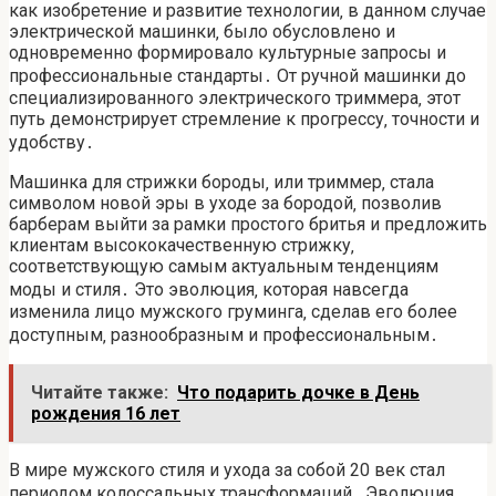
как изобретение и развитие технологии‚ в данном случае
электрической машинки‚ было обусловлено и
одновременно формировало культурные запросы и
профессиональные стандарты․ От ручной машинки до
специализированного электрического триммера‚ этот
путь демонстрирует стремление к прогрессу‚ точности и
удобству․
Машинка для стрижки бороды‚ или триммер‚ стала
символом новой эры в уходе за бородой‚ позволив
барберам выйти за рамки простого бритья и предложить
клиентам высококачественную стрижку‚
соответствующую самым актуальным тенденциям
моды и стиля․ Это эволюция‚ которая навсегда
изменила лицо мужского груминга‚ сделав его более
доступным‚ разнообразным и профессиональным․
Читайте также:
Что подарить дочке в День
рождения 16 лет
В мире мужского стиля и ухода за собой 20 век стал
периодом колоссальных трансформаций․ Эволюция