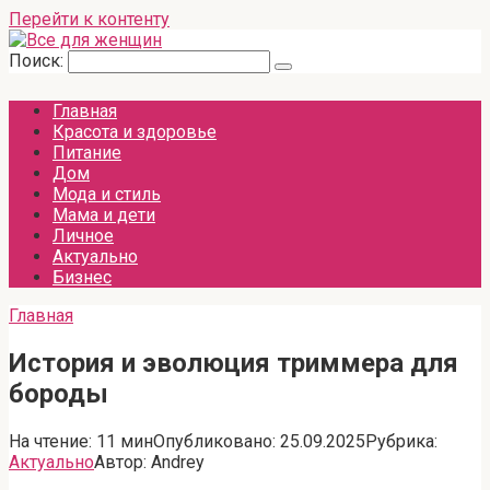
Перейти к контенту
Поиск:
Главная
Красота и здоровье
Питание
Дом
Мода и стиль
Мама и дети
Личное
Актуально
Бизнес
Главная
История и эволюция триммера для
бороды
На чтение:
11 мин
Опубликовано:
25.09.2025
Рубрика:
Актуально
Автор:
Andrey