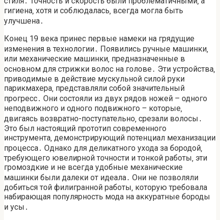
стиля․ Точность и скорость были проблематичными‚ а
гигиена‚ хотя и соблюдалась‚ всегда могла быть
улучшена․
Конец 19 века принес первые намеки на грядущие
изменения в технологии․ Появились ручные машинки‚
или механические машинки‚ предназначенные в
основном для стрижки волос на голове․ Эти устройства‚
приводимые в действие мускульной силой руки
парикмахера‚ представляли собой значительный
прогресс․ Они состояли из двух рядов ножей – одного
неподвижного и одного подвижного – которые‚
двигаясь возвратно-поступательно‚ срезали волосы․
Это был настоящий прототип современного
инструмента‚ демонстрирующий потенциал механизации
процесса․ Однако для деликатного ухода за бородой‚
требующего ювелирной точности и тонкой работы‚ эти
громоздкие и не всегда удобные механические
машинки были далеки от идеала․ Они не позволяли
добиться той филигранной работы‚ которую требовала
набирающая популярность мода на аккуратные бороды
и усы․