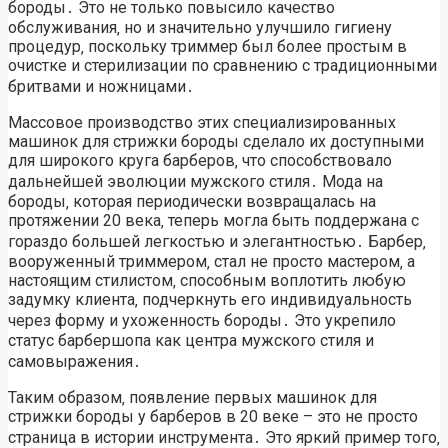
бороды․ Это не только повысило качество
обслуживания‚ но и значительно улучшило гигиену
процедур‚ поскольку триммер был более простым в
очистке и стерилизации по сравнению с традиционными
бритвами и ножницами․
Массовое производство этих специализированных
машинок для стрижки бороды сделало их доступными
для широкого круга барберов‚ что способствовало
дальнейшей эволюции мужского стиля․ Мода на
бороды‚ которая периодически возвращалась на
протяжении 20 века‚ теперь могла быть поддержана с
гораздо большей легкостью и элегантностью․ Барбер‚
вооруженный триммером‚ стал не просто мастером‚ а
настоящим стилистом‚ способным воплотить любую
задумку клиента‚ подчеркнуть его индивидуальность
через форму и ухоженность бороды․ Это укрепило
статус барбершопа как центра мужского стиля и
самовыражения․
Таким образом‚ появление первых машинок для
стрижки бороды у барберов в 20 веке – это не просто
страница в истории инструмента․ Это яркий пример того‚