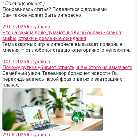
( Пока оценок нет )
Понравилась статья? Поделиться с друзьями:
Вам также может быть интересно
29.07.2026
Актуально
Что на самом деле думают люди об онлайн-казино:
мифы, страхи и реальные ожидания
Тема азартных игр в интернете вызывает полярные
мнения — от любопытства до категоричного неприятия.
04.07.2026
Актуально
Почему рутина убивает страсть, а вы этого не замечаете
Семейный ужин. Телевизор бормочет новости. Вы
перекидываетесь парой фраз о детях и завтрашних
планах.
29.06.2026
Актуально