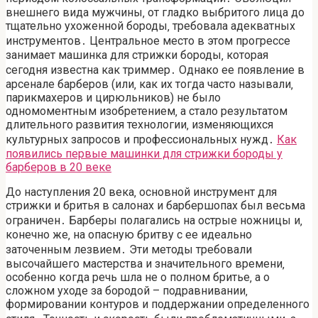
внешнего вида мужчины‚ от гладко выбритого лица до
тщательно ухоженной бороды‚ требовала адекватных
инструментов․ Центральное место в этом прогрессе
занимает машинка для стрижки бороды‚ которая
сегодня известна как триммер․ Однако ее появление в
арсенале барберов (или‚ как их тогда часто называли‚
парикмахеров и цирюльников) не было
одномоментным изобретением‚ а стало результатом
длительного развития технологии‚ изменяющихся
культурных запросов и профессиональных нужд․
Как
появились первые машинки для стрижки бороды у
барберов в 20 веке
До наступления 20 века‚ основной инструмент для
стрижки и бритья в салонах и барбершопах был весьма
ограничен․ Барберы полагались на острые ножницы и‚
конечно же‚ на опасную бритву с ее идеально
заточенным лезвием․ Эти методы требовали
высочайшего мастерства и значительного времени‚
особенно когда речь шла не о полном бритье‚ а о
сложном уходе за бородой – подравнивании‚
формировании контуров и поддержании определенного