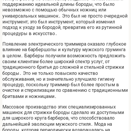
поддержанию идеальной длины бороды‚ что было
невозможно с помощью обычных ножниц или
универсальных машинок․ Это был не просто очередной
инструмент; это был инструмент‚ который изменил
подход к уходу за бородой‚ превратив его из рутинной
процедуры в искусство․
Появление электрического триммера оказало глубокое
влияние на барбершопы и культуру мужского груминга
в целом․ Барберы получили возможность предложить
своим клиентам более широкий спектр услуг‚ от
традиционного бритья до сложной и стильной стрижки
бороды․ Это не только повысило качество
обслуживания‚ но и значительно улучшило гигиену
процедур‚ поскольку триммер был более простым в
очистке и стерилизации по сравнению с традиционными
бритвами и ножницами․
Массовое производство этих специализированных
машинок для стрижки бороды сделало их доступными
для широкого круга барберов‚ что способствовало
дальнейшей эволюции мужского стиля․ Мода на
бороды‚ которая периодически возвращалась на