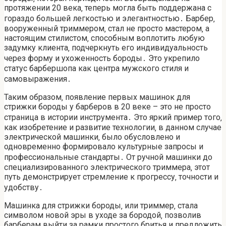
протяжении 20 века‚ теперь могла быть поддержана с
гораздо большей легкостью и элегантностью․ Барбер‚
вооруженный триммером‚ стал не просто мастером‚ а
настоящим стилистом‚ способным воплотить любую
задумку клиента‚ подчеркнуть его индивидуальность
через форму и ухоженность бороды․ Это укрепило
статус барбершопа как центра мужского стиля и
самовыражения․
Таким образом‚ появление первых машинок для
стрижки бороды у барберов в 20 веке – это не просто
страница в истории инструмента․ Это яркий пример того‚
как изобретение и развитие технологии‚ в данном случае
электрической машинки‚ было обусловлено и
одновременно формировало культурные запросы и
профессиональные стандарты․ От ручной машинки до
специализированного электрического триммера‚ этот
путь демонстрирует стремление к прогрессу‚ точности и
удобству․
Машинка для стрижки бороды‚ или триммер‚ стала
символом новой эры в уходе за бородой‚ позволив
барберам выйти за рамки простого бритья и предложить