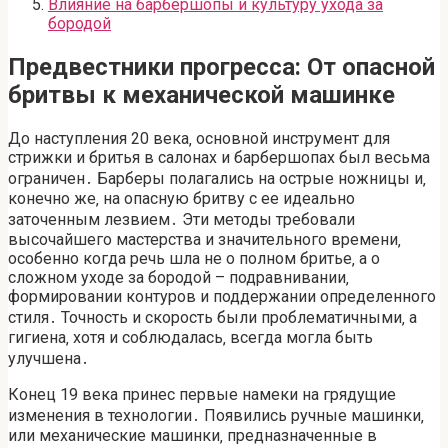
Влияние на барбершопы и культуру ухода за
бородой
Предвестники прогресса: От опасной
бритвы к механической машинке
До наступления 20 века‚ основной инструмент для
стрижки и бритья в салонах и барбершопах был весьма
ограничен․ Барберы полагались на острые ножницы и‚
конечно же‚ на опасную бритву с ее идеально
заточенным лезвием․ Эти методы требовали
высочайшего мастерства и значительного времени‚
особенно когда речь шла не о полном бритье‚ а о
сложном уходе за бородой – подравнивании‚
формировании контуров и поддержании определенного
стиля․ Точность и скорость были проблематичными‚ а
гигиена‚ хотя и соблюдалась‚ всегда могла быть
улучшена․
Конец 19 века принес первые намеки на грядущие
изменения в технологии․ Появились ручные машинки‚
или механические машинки‚ предназначенные в