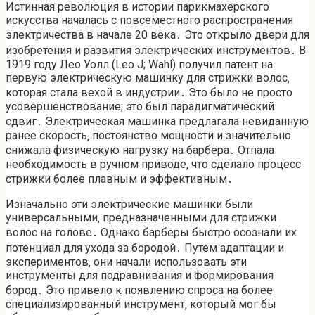
Истинная революция в истории парикмахерского
искусства началась с повсеместного распространения
электричества в начале 20 века․ Это открыло двери для
изобретения и развития электрических инструментов․ В
1919 году Лео Уолл (Leo J; Wahl) получил патент на
первую электрическую машинку для стрижки волос‚
которая стала вехой в индустрии․ Это было не просто
усовершенствование; это был парадигматический
сдвиг․ Электрическая машинка предлагала невиданную
ранее скорость‚ постоянство мощности и значительно
снижала физическую нагрузку на барбера․ Отпала
необходимость в ручном приводе‚ что сделало процесс
стрижки более плавным и эффективным․
Изначально эти электрические машинки были
универсальными‚ предназначенными для стрижки
волос на голове․ Однако барберы быстро осознали их
потенциал для ухода за бородой․ Путем адаптации и
экспериментов‚ они начали использовать эти
инструменты для подравнивания и формирования
бород․ Это привело к появлению спроса на более
специализированный инструмент‚ который мог бы