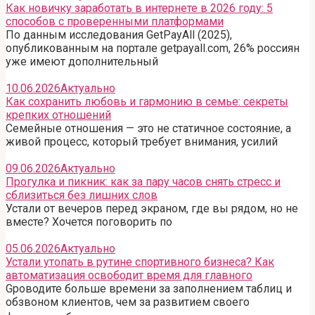
Как новичку заработать в интернете в 2026 году: 5
способов с проверенными платформами
По данным исследования GetPayAll (2025),
опубликованным на портале getpayall.com, 26% россиян
уже имеют дополнительный
10.06.2026
Актуально
Как сохранить любовь и гармонию в семье: секреты
крепких отношений
Семейные отношения — это не статичное состояние, а
живой процесс, который требует внимания, усилий
09.06.2026
Актуально
Прогулка и пикник: как за пару часов снять стресс и
сблизиться без лишних слов
Устали от вечеров перед экраном, где вы рядом, но не
вместе? Хочется поговорить по
05.06.2026
Актуально
Устали утопать в рутине спортивного бизнеса? Как
автоматизация освободит время для главного
Gроводите больше времени за заполнением таблиц и
обзвоном клиентов, чем за развитием своего