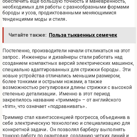
обеспечить еще большую точность и маневренность‚
необходимых для работы с разнообразными формами
бороды и усов‚ продиктованными меняющимися
тенденциями моды и стиля․
Читайте также:
Польза тыквенных семечек
Постепенно‚ производители начали откликаться на этот
запрос․ Инженеры и дизайнеры стали работать над
созданием компактных версий электрических машинок‚
специально адаптированных для стрижки бороды․ Эти
новые устройства отличались меньшим размером‚
более тонкими и острыми ножами‚ а также
возможностью регулировки длины стрижки с высокой
степенью детализации․ Именно в этот период
закрепилось название «триммер» – от английского
«trim»‚ что означает «подравнивать»․
Триммер стал квинтэссенцией прогресса‚ объединив в
себе электрическую технологию и специализацию для
конкретной задачи․ Он позволял барберу выполнять
тонкую работу по окантовке‚ созданию четких линий и