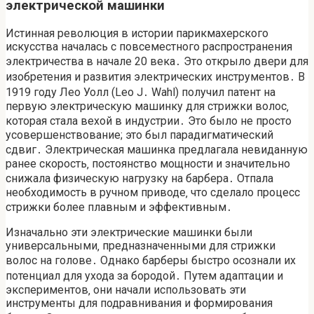
электрической машинки
Истинная революция в истории парикмахерского
искусства началась с повсеместного распространения
электричества в начале 20 века․ Это открыло двери для
изобретения и развития электрических инструментов․ В
1919 году Лео Уолл (Leo J․ Wahl) получил патент на
первую электрическую машинку для стрижки волос‚
которая стала вехой в индустрии․ Это было не просто
усовершенствование; это был парадигматический
сдвиг․ Электрическая машинка предлагала невиданную
ранее скорость‚ постоянство мощности и значительно
снижала физическую нагрузку на барбера․ Отпала
необходимость в ручном приводе‚ что сделало процесс
стрижки более плавным и эффективным․
Изначально эти электрические машинки были
универсальными‚ предназначенными для стрижки
волос на голове․ Однако барберы быстро осознали их
потенциал для ухода за бородой․ Путем адаптации и
экспериментов‚ они начали использовать эти
инструменты для подравнивания и формирования