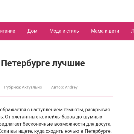
итание
Дом
Мода и стиль
Мама и дети
Л
 Петербурге лучшие
Рубрика:
Актуально
Автор:
Andrey
еображается с наступлением темноты, раскрывая
. От элегантных коктейль-баров до шумных
редлагает бесконечные возможности для досуга,
Если вы ищете, куда сходить ночью в Петербурге,