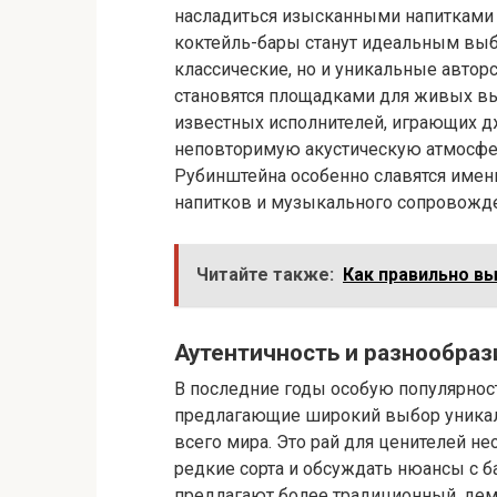
насладиться изысканными напитками 
коктейль-бары станут идеальным выб
классические, но и уникальные автор
становятся площадками для живых вы
известных исполнителей, играющих дж
неповторимую акустическую атмосфер
Рубинштейна особенно славятся именн
напитков и музыкального сопровожде
Читайте также:
Как правильно в
Аутентичность и разнообра
В последние годы особую популярнос
предлагающие широкий выбор уникал
всего мира. Это рай для ценителей н
редкие сорта и обсуждать нюансы с 
предлагают более традиционный, дем