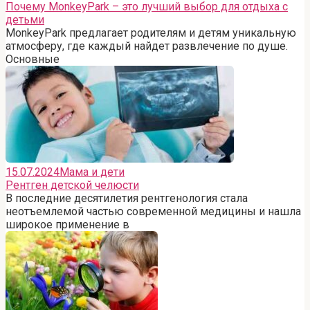
Почему MonkeyPark – это лучший выбор для отдыха с
детьми
MonkeyPark предлагает родителям и детям уникальную
атмосферу, где каждый найдет развлечение по душе.
Основные
15.07.2024
Мама и дети
Рентген детской челюсти
В последние десятилетия рентгенология стала
неотъемлемой частью современной медицины и нашла
широкое применение в