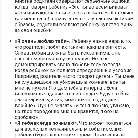
Многие родители совершают серьезные ошибки,
когда говорят ребенку «Это ты во всем виноват,
что я вынуждена от всего отказываться. Я столько
времени на тебя трачу, а ты не слушаешься» Таким
образом, родители вселяют ребенку чувство вины
за свои ошибки.
«Я очень люблю тебя».
Ребенку важна вера в то,
что родители любят их такими, какими они есть.
Слова любви должны быть искренними, а не
способом для манипулирования. Нельзя
демонстрировать свою любовь только тогда,
когда ребенок выполняет определенные условия.
Например, родители часто говорят детям « Ты меня
не слушаешься, не убираешь в комнате, все ты
мне не нужен. Я отдам тебя в интернат. Если
выполнишь задание, только тогда я буду с тобой
разговаривать, а так, можешь не подходить
вообще». Лучше сказать «Я тебя люблю, уважаю,
но твое поведение мне не нравится, я его не
одобряю»
«Я тебя всегда понимаю».
Что может показаться
для взрослых незначительным событием, для
ребенка будет настоящим горем. Даже если он