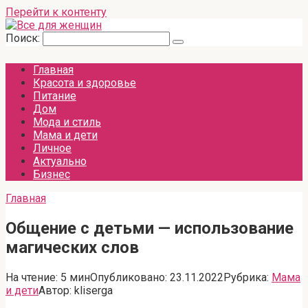
Перейти к контенту
Поиск:
Главная
Красота и здоровье
Питание
Дом
Мода и стиль
Мама и дети
Личное
Актуально
Бизнес
Главная
Общение с детьми — использование
магических слов
На чтение:
5 мин
Опубликовано:
23.11.2022
Рубрика:
Мама
и дети
Автор:
kliserga