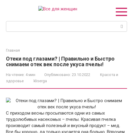
Перейти
к
контенту
Поиск:
Главная
Отеки под глазами? | Правильно и Быстро
снимаем отек век после укуса пчелы!
На чтение:
4 мин
Опубликовано:
23.10.2022
Красота и
здоровье
kliserga
С приходом весны просыпаются одни из самых
трудолюбивых насекомых – пчелы. Красивая пчелка
производит самый полезный и вкусный продукт – мед.
Все бы хорошо, да только кусается она больно. Впрочем