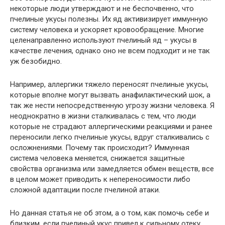
некоторые люди утверждают и не беспочвенно, что
пчелиные укусы полезны. Их яд активизирует иммунную
систему человека и ускоряет кровообращение. Многие
целенаправленно используют пчелиный яд – укусы в
качестве лечения, однако оно не всем подходит и не так
уж безобидно.
Например, аллергики тяжело переносят пчелиные укусы,
которые вполне могут вызвать анафилактический шок, а
так же нести непосредственную угрозу жизни человека. Я
неоднократно в жизни сталкивалась с тем, что люди
которые не страдают аллергическими реакциями и ранее
переносили легко пчелиные укусы, вдруг сталкивались с
осложнениями. Почему так происходит? Иммунная
система человека меняется, снижается защитные
свойства организма или замедляется обмен веществ, все
в целом может приводить к непереносимости либо
сложной адаптации после пчелиной атаки.
Но данная статья не об этом, а о том, как помочь себе и
близким, если пчелиный укус привел к сильному отеку