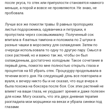
после укуса, то отек или припухлости становятся намного
меньше, а порой и вовсе не проявляются. Не знаю, не
пробовала.
Лучше все же помогли травы. В равных пропорциях
листья подорожника, одуванчика и петрушки, я
пропустила через соковыжималку. Полученный сок
впитала в 4 ватных тампона и положила по 2 штуки в
разные чашки в морозилку для охлаждения. Затем по
очереди использовала то одну то другую пару. Смысл в
соке растений, но и важно так же, чтобы он был
охлажденным, достаточно холодным. Такое сочетание в
первый день, помогло мне полностью открыть глаза и
процентов на 60 убрать отек. Процедуру проделывала в
течении всего дня. На следующий день все повторила и
вуаля, к вечеру никто бы и не сказал, что еще вчера я
была похожа на боксера после боя. Сок этих растений не
влияет на ваши глаза, не ухудшает зрения и даже полезен
для кожи. Могу сказать, что эта двух дневная терапия
разгладила мои морщинки на веках и убрала синяки под
глазами.