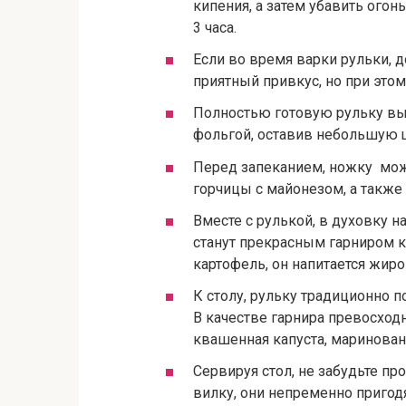
кипения, а затем убавить огон
3 часа.
Если во время варки рульки, д
приятный привкус, но при этом
Полностью готовую рульку вын
фольгой, оставив небольшую щ
Перед запеканием, ножку мож
горчицы с майонезом, а такж
Вместе с рулькой, в духовку 
станут прекрасным гарниром 
картофель, он напитается жир
К столу, рульку традиционно п
В качестве гарнира превосходн
квашенная капуста, маринова
Сервируя стол, не забудьте п
вилку, они непременно пригодя