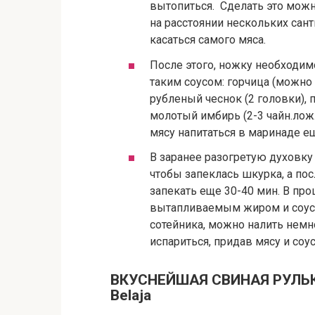
вытопиться. Сделать это мож
на расстоянии нескольких сант
касаться самого мяса.
После этого, ножку необходи
таким соусом: горчица (можно в
рубленый чеснок (2 головки),
молотый имбирь (2-3 чайн.лож.
мясу напитаться в маринаде ещ
В заранее разогретую духовку (
чтобы запеклась шкурка, а пос
запекать еще 30-40 мин. В пр
вытапливаемым жиром и соусом
сотейника, можно налить немн
испариться, придав мясу и со
ВКУСНЕЙШАЯ СВИНАЯ РУЛЬКА
Belaja