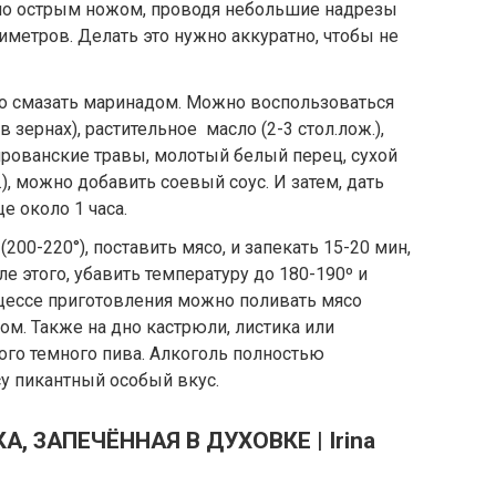
но острым ножом, проводя небольшие надрезы
иметров. Делать это нужно аккуратно, чтобы не
мо смазать маринадом. Можно воспользоваться
 зернах), растительное масло (2-3 стол.лож.),
 прованские травы, молотый белый перец, сухой
), можно добавить соевый соус. И затем, дать
е около 1 часа.
200-220°), поставить мясо, и запекать 15-20 мин,
ле этого, убавить температуру до 180-190º и
оцессе приготовления можно поливать мясо
. Также на дно кастрюли, листика или
ого темного пива. Алкоголь полностью
усу пикантный особый вкус.
, ЗАПЕЧЁННАЯ В ДУХОВКЕ | Irina