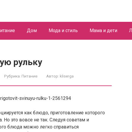
итание
Дом
Мода и стиль
Мама и дети
Л
ую рульку
Рубрика:
Питание
Автор:
kliserga
социируется как блюдо, приготовление которого
. Но это вовсе не так. Следуя советам и
ого блюда можно легко справиться