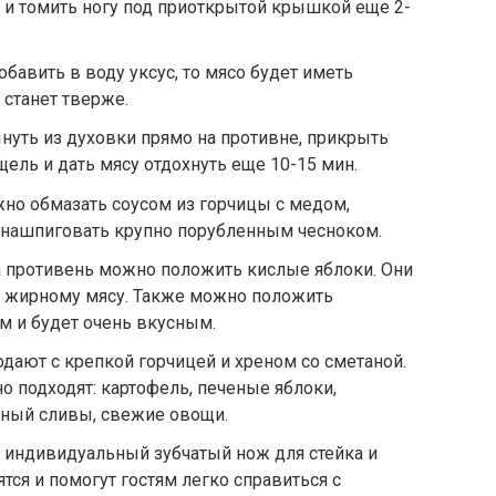
ь и томить ногу под приоткрытой крышкой еще 2-
обавить в воду уксус, то мясо будет иметь
 станет тверже.
уть из духовки прямо на противне, прикрыть
ель и дать мясу отдохнуть еще 10-15 мин.
но обмазать соусом из горчицы с медом,
е нашпиговать крупно порубленным чесноком.
на противень можно положить кислые яблоки. Они
к жирному мясу. Также можно положить
ом и будет очень вкусным.
одают с крепкой горчицей и хреном со сметаной.
о подходят: картофель, печеные яблоки,
нный сливы, свежие овощи.
ро индивидуальный зубчатый нож для стейка и
тся и помогут гостям легко справиться с