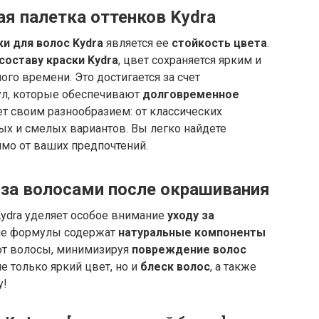
ая палетка оттенков Kydra
ки для волос Kydra
является ее
стойкость цвета
.
составу краски Kydra
, цвет сохраняется ярким и
о времени. Это достигается за счет
л, которые обеспечивают
долговременное
т своим разнообразием: от классических
х и смелых вариантов. Вы легко найдете
имо от ваших предпочтений.
 за волосами после окрашивания
 Kydra уделяет особое внимание
уходу за
ие формулы содержат
натуральные компоненты
ют волосы, минимизируя
повреждение волос
 не только яркий цвет, но и
блеск волос
, а также
у!