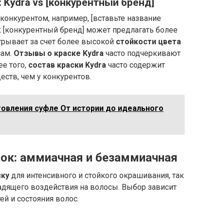
 Kydra vs [конкурентный бренд]
конкурентом, например, [вставьте название
ак [конкурентный бренд] может предлагать более
игрывает за счет более высокой
стойкости цвета
сам.
Отзывы о краске Kydra
часто подчеркивают
ее того,
состав краски Kydra
часто содержит
ств, чем у конкурентов.
товления суфле От истории до идеального
сок: аммиачная и безаммиачная
ску
для интенсивного и стойкого окрашивания, так
дящего воздействия на волосы. Выбор зависит
й и состояния волос.