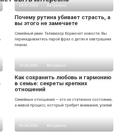
04.07.2026
Актуально
Почему рутина убивает страсть, а
вы этого не замечаете
Семейный ужин. Телевизор бормочет новости. Вы
перекидываетесь парой фраз о детях и завтрашних
е
планах.
10.06.2026
Актуально
Как сохранить любовь и гармонию
в
в семье: секреты крепких
отношений
Семейные отношения — это не статичное состояние,
а живой процесс, который требует внимания, усилий
05.06.2026
Актуально