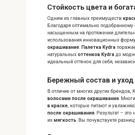
Стойкость цвета и богат
Одним из главных преимуществ
крас
Благодаря оптимально подобранному
насыщенным на протяжении длительног
использования инновационных форму
окрашивание
.
Палетка Kydra
поражае
натуральных
оттенков Kydra
до модны
идеальный оттенок для себя, независ
Бережный состав и уход
В отличие от многих других брендов,
волосами после окрашивания
. Мног
в краске
, которые питают и увлажня
после окрашивания
. Результат – это
их
мягкость
. Вы почувствуете разниц