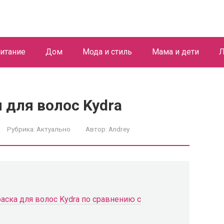
итание
Дом
Мода и стиль
Мама и дети
Л
 для волос Kydra
Рубрика:
Актуально
Автор:
Andrey
аска для волос Kydra по сравнению с