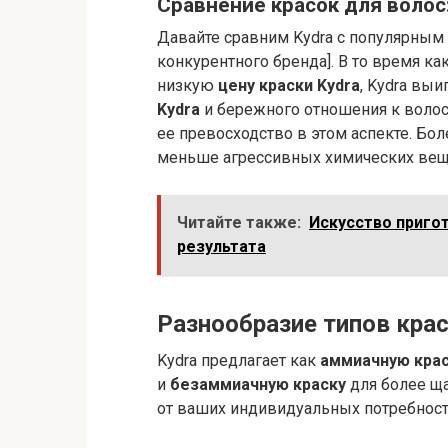
Сравнение красок для волос:
Давайте сравним Kydra с популярным 
конкурентного бренда]. В то время к
низкую
цену краски Kydra
, Kydra вы
Kydra
и бережного отношения к воло
ее превосходство в этом аспекте. Бол
меньше агрессивных химических веще
Читайте также:
Искусство приго
результата
Разнообразие типов кра
Kydra предлагает как
аммиачную кра
и
безаммиачную краску
для более ща
от ваших индивидуальных потребносте