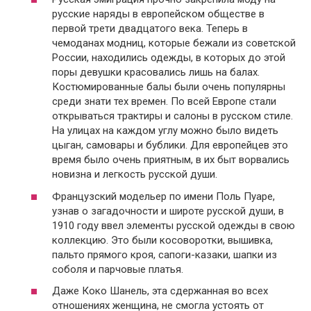
русские наряды в европейском обществе в
первой трети двадцатого века. Теперь в
чемоданах модниц, которые бежали из советской
России, находились одежды, в которых до этой
поры девушки красовались лишь на балах.
Костюмированные балы были очень популярны
среди знати тех времен. По всей Европе стали
открываться трактиры и салоны в русском стиле.
На улицах на каждом углу можно было видеть
цыган, самовары и бублики. Для европейцев это
время было очень приятным, в их быт ворвались
новизна и легкость русской души.
Французский модельер по имени Поль Пуаре,
узнав о загадочности и широте русской души, в
1910 году ввел элементы русской одежды в свою
коллекцию. Это были косоворотки, вышивка,
пальто прямого кроя, сапоги-казаки, шапки из
соболя и парчовые платья.
Даже Коко Шанель, эта сдержанная во всех
отношениях женщина, не смогла устоять от