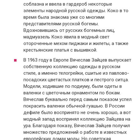
соблазна и ввела в гардероб некоторые
элементы народной русской одежды. Коко в то
время была знакома уже со многими
представителями русской богемы.
Вдохновившись от русских богемных лиц,
мадмуазель Коко явила в модный свет
отороченные мехом пиджаки и жилеты, а также
крестьянские платья с вышивкой.
В 1963 году в Европе Вячеслав Зайцев выпускает
собственную коллекцию одежды в русском
стиле, а именно телогрейки, сшитые из павлово-
посадских цветастых платков и пестрого ситца.
Модели, ходившие по подиуму, были одеты в
валенки с цветочным орнаментом по бокам.
Вячеслав буквально перед самым показом успел
покрасить валенки обычной гуашью. В России
дефиле было воспринято не очень хорошо, а вот
модный запад воспринял коллекцию Зайцева на
ура. Благодаря показу, Вячеслав Зайцев получил
множество предложений о работе в известных
европейских домах моды. Но советская