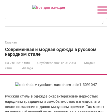
Перейти
к
контенту
Поиск:
Главная
Современная и модная одежда в русском
народном стиле
На чтение:
5 мин
Опубликовано:
12.02.2023
Мода и
стиль
kliserga
Русский стиль в одежде охарактеризован верностью
народным традициям и самобытностью взглядов, это
некое сожаление о давно минувшем времени. Так может