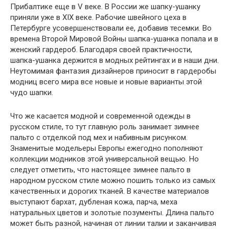
Прибалтике еще в V веке. В России же шапку-ушанку
приняли уже в XIX веке. Рабочие швейного цеха в
Петербурге усовершенствовали ее, добавив тесемки. Во
времена Второй Мировой Войны шапка-ушанка попала и в
женский гардероб. Благодаря своей практичности,
шапка-ушанка держится в модных рейтингах и в наши дни.
Неутомимая фантазия дизайнеров приносит в гардеробы
модниц всего мира все новые и новые варианты этой
чудо шапки.
Что же касается модной и современной одежды в
русском стиле, то тут главную роль занимает зимнее
пальто с отделкой под мех и набивным рисунком.
Знаменитые модельеры Европы ежегодно пополняют
коллекции модников этой универсальной вещью. Но
следует отметить, что настоящее зимнее пальто в
народном русском стиле можно пошить только из самых
качественных и дорогих тканей. В качестве материалов
выступают бархат, дубленая кожа, парча, меха
натуральных цветов и золотые позументы. Длина пальто
может быть разной, начиная от линии талии и заканчивая