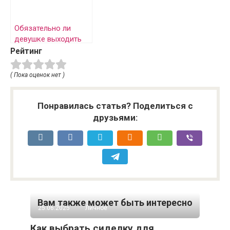
Обязательно ли
девушке выходить
замуж?
Рейтинг
( Пока оценок нет )
Понравилась статья? Поделиться с
друзьями:
Вам также может быть интересно
25.06.2025
Личное
Как выбрать сиделку для