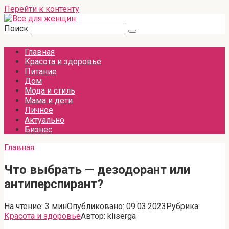
Перейти к контенту
Поиск:
Главная
Красота и здоровье
Питание
Дом
Мода и стиль
Мама и дети
Личное
Актуально
Бизнес
Главная
Что выбрать — дезодорант или
антиперспирант?
На чтение:
3 мин
Опубликовано:
09.03.2023
Рубрика:
Красота и здоровье
Автор:
kliserga