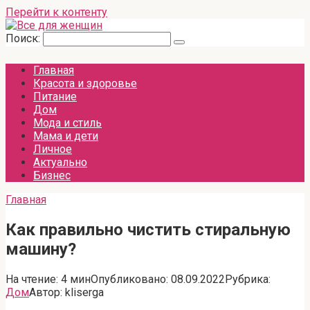
Перейти к контенту
Поиск:
Главная
Красота и здоровье
Питание
Дом
Мода и стиль
Мама и дети
Личное
Актуально
Бизнес
Главная
Как правильно чистить стиральную
машину?
На чтение:
4 мин
Опубликовано:
08.09.2022
Рубрика:
Дом
Автор:
kliserga