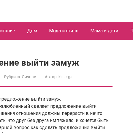
итание
Дом
Мода и стиль
Мама и дети
Л
ение выйти замуж
Рубрика:
Личное
Автор:
kliserga
возлюбленный сделает предложение выйти
ложения отношения должны перерасти в нечто
ь, что друг без друга им тяжело, и хочется быть
парней вопрос как сделать предложение выйти