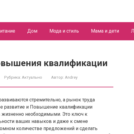
итание
Дом
Мода и стиль
Мама и дети
Л
повышения квалификации
Рубрика:
Актуально
Автор:
Andrey
развиваются стремительно, а рынок труда
ное развитие и Повышение квалификации
 а жизненно необходимыми. Это ключ к
льности ваших навыков и даже к смене
громном количестве предложений и сделать