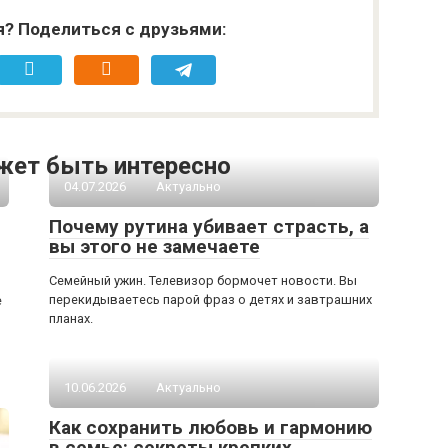
я? Поделиться с друзьями:
жет быть интересно
04.07.2026
Актуально
Почему рутина убивает страсть, а
вы этого не замечаете
Семейный ужин. Телевизор бормочет новости. Вы
перекидываетесь парой фраз о детях и завтрашних
е
планах.
10.06.2026
Актуально
Как сохранить любовь и гармонию
в семье: секреты крепких