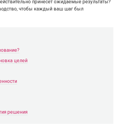
действительно принесет ожидаемые результаты?
одство, чтобы каждый ваш шаг был
зование?
ановка целей
енности
тия решения