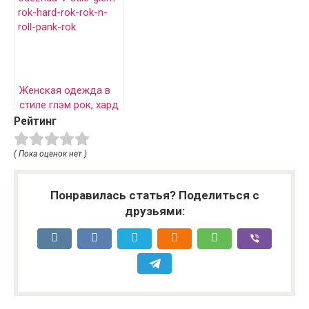
Женская одежда в
стиле глэм рок, хард
рок, рок н ролл, панк
Рейтинг
рок
( Пока оценок нет )
Понравилась статья? Поделиться с
друзьями: