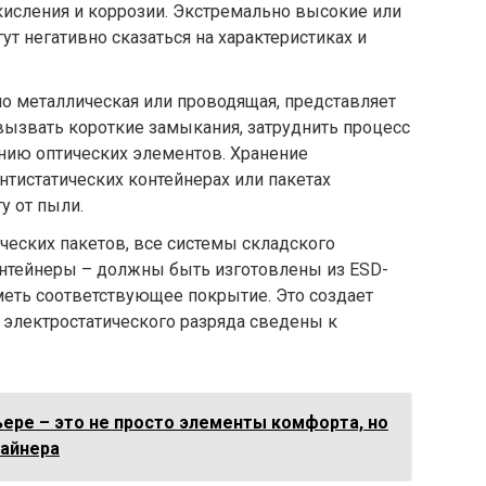
кисления и коррозии. Экстремально высокие или
т негативно сказаться на характеристиках и
но металлическая или проводящая, представляет
вызвать короткие замыкания, затруднить процесс
ению оптических элементов. Хранение
нтистатических контейнерах или пакетах
у от пыли.
ческих пакетов, все системы складского
контейнеры – должны быть изготовлены из ESD-
еть соответствующее покрытие. Это создает
 электростатического разряда сведены к
ьере – это не просто элементы комфорта, но
зайнера