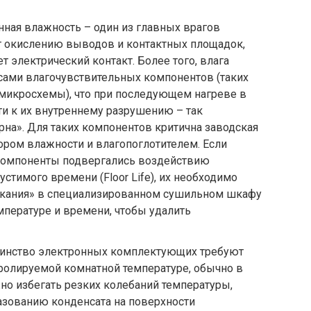
ная влажность – один из главных врагов
ет окислению выводов и контактных площадок,
ет электрический контакт. Более того, влага
сами влагочувствительных компонентов (таких
 микросхемы), что при последующем нагреве в
и к их внутреннему разрушению – так
на». Для таких компонентов критична заводская
ором влажности и влагопоглотителем. Если
компоненты подвергались воздействию
стимого времени (Floor Life), их необходимо
екания» в специализированном сушильном шкафу
мпературе и времени, чтобы удалить
инство электронных комплектующих требуют
тролируемой комнатной температуре, обычно в
жно избегать резких колебаний температуры,
азованию конденсата на поверхности