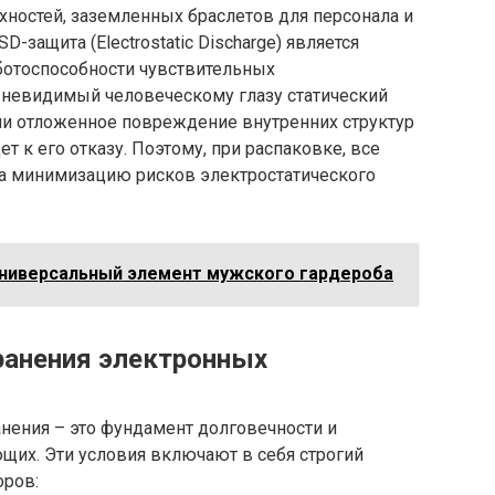
рхностей, заземленных браслетов для персонала и
-защита (Electrostatic Discharge) является
ботоспособности чувствительных
 невидимый человеческому глазу статический
и отложенное повреждение внутренних структур
т к его отказу. Поэтому, при распаковке, все
а минимизацию рисков электростатического
универсальный элемент мужского гардероба
ранения электронных
нения – это фундамент долговечности и
их. Эти условия включают в себя строгий
оров: