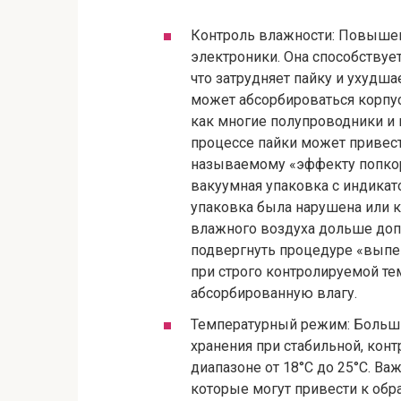
Контроль влажности: Повышен
электроники. Она способству
что затрудняет пайку и ухудша
может абсорбироваться корпу
как многие полупроводники и
процессе пайки может привест
называемому «эффекту попкор
вакуумная упаковка с индикат
упаковка была нарушена или 
влажного воздуха дольше допу
подвергнуть процедуре «вып
при строго контролируемой те
абсорбированную влагу.
Температурный режим: Больш
хранения при стабильной, кон
диапазоне от 18°C до 25°C. Ва
которые могут привести к обр