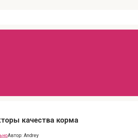
кторы качества корма
ьно
Автор:
Andrey