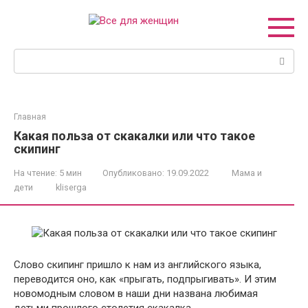
Перейти
к
контенту
Поиск:
Главная
Какая польза от скакалки или что такое
скипинг
На чтение:
5 мин
Опубликовано:
19.09.2022
Мама и
дети
kliserga
Слово скипинг пришло к нам из английского языка,
переводится оно, как «прыгать, подпрыгивать». И этим
новомодным словом в наши дни названа любимая