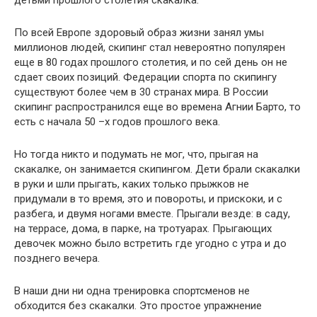
детьми прошлого столетия скакалка.
По всей Европе здоровый образ жизни занял умы
миллионов людей, скипинг стал невероятно популярен
еще в 80 годах прошлого столетия, и по сей день он не
сдает своих позиций. Федерации спорта по скипингу
существуют более чем в 30 странах мира. В России
скипинг распространился еще во времена Агнии Барто, то
есть с начала 50 –х годов прошлого века.
Но тогда никто и подумать не мог, что, прыгая на
скакалке, он занимается скипингом. Дети брали скакалки
в руки и шли прыгать, каких только прыжков не
придумали в то время, это и повороты, и прискоки, и с
разбега, и двумя ногами вместе. Прыгали везде: в саду,
на террасе, дома, в парке, на тротуарах. Прыгающих
девочек можно было встретить где угодно с утра и до
позднего вечера.
В наши дни ни одна тренировка спортсменов не
обходится без скакалки. Это простое упражнение