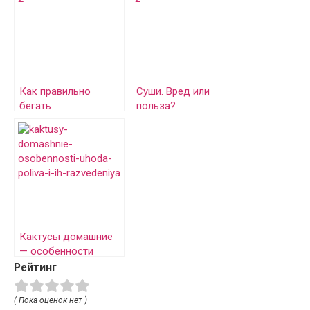
Как правильно
Суши. Вред или
бегать
польза?
Кактусы домашние
— особенности
ухода, полива и их
Рейтинг
разведения
( Пока оценок нет )