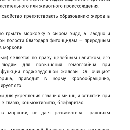
астительного или животного происхождения.
ет свойство препятствовать образованию жиров в
но грызть морковку в сыром виде, а заодно и
вой полости благодаря фитонцидам — природным
в моркови.
й) является по праву целебным напитком, его
ь людям для повышения гемоглобина при
 функции поджелудочной железы. Он очищает
ерина, приводит в норму кровообращение,
ирует его.
и для укрепления глазных мышц и сетчатки при
 в глазах, коньюктивитах, блефаритах.
 в моркови, не даёт развиваться раковым
ита, мочекаменной болезни, запоров, геморроя,