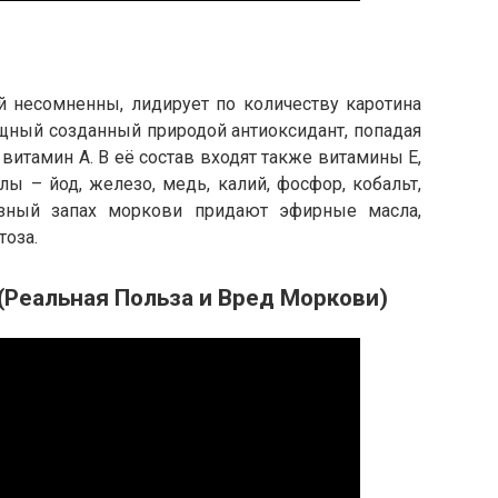
й несомненны, лидирует по количеству каротина
ощный созданный природой антиоксидант, попадая
витамин А. В её состав входят также витамины Е,
лы – йод, железо, медь, калий, фосфор, кобальт,
азный запах моркови придают эфирные масла,
тоза.
Реальная Польза и Вред Моркови)