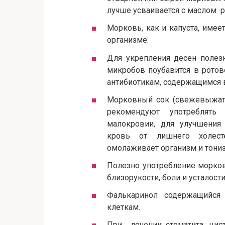
лучше усваивается с маслом р
Морковь, как и капуста, име
организме.
Для укрепления дёсен полез
микробов поубавится в рото
антибиотикам, содержащимся 
Морковный сок (свежевыжаты
рекомендуют употреблят
малокровии, для улучшения
кровь от лишнего холест
омолаживает организм и тониз
Полезно употребление морков
близорукости, боли и усталости
Фалькаринол содержащийся
клеткам.
При лечении стоматита, цист