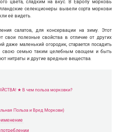
го цвета, сладким на вкус. В Европу морковь
голландские селекционеры вывели сорта моркови
кли её видеть.
ения салатов, для консервации на зиму. Этот
т свои полезные свойства в отличие от других
 даже маленький огородик, старается посадить
ть свою семью таким целебным овощем и быть
вуют нитраты и другие вредные вещества.
СТВА! ★ В чем польза морковки?
льная Польза и Вред Моркови)
применение
употреблении