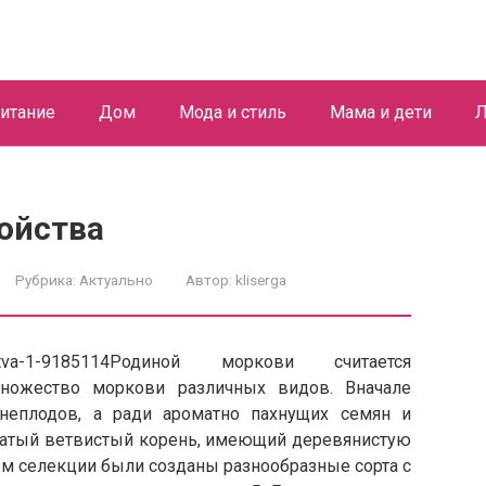
итание
Дом
Мода и стиль
Мама и дети
Л
ойства
Рубрика:
Актуально
Автор:
kliserga
Родиной моркови считается
множество моркови различных видов. Вначале
неплодов, а ради ароматно пахнущих семян и
ватый ветвистый корень, имеющий деревянистую
ом селекции были созданы разнообразные сорта с