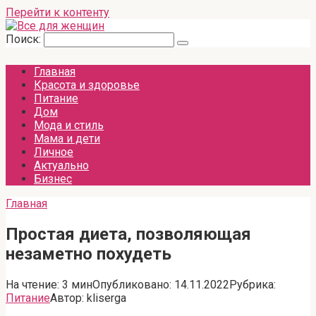
Перейти к контенту
Поиск:
Главная
Красота и здоровье
Питание
Дом
Мода и стиль
Мама и дети
Личное
Актуально
Бизнес
Главная
Простая диета, позволяющая
незаметно похудеть
На чтение:
3 мин
Опубликовано:
14.11.2022
Рубрика:
Питание
Автор:
kliserga