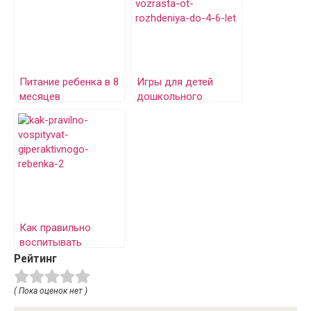
Питание ребенка в 8
Игры для детей
месяцев
дошкольного
возраста, от
рождения до 4-6 лет
Как правильно
воспитывать
гиперактивного
Рейтинг
ребенка
( Пока оценок нет )