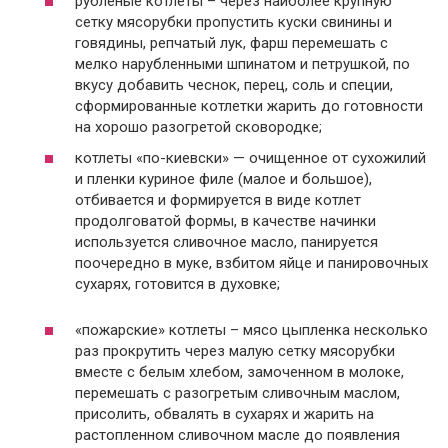
рубленые котлеты – через наиболее крупную
сетку мясорубки пропустить куски свинины и
говядины, репчатый лук, фарш перемешать с
мелко нарубленными шпинатом и петрушкой, по
вкусу добавить чеснок, перец, соль и специи,
сформированные котлетки жарить до готовности
на хорошо разогретой сковородке;
котлеты «по-киевски» — очищенное от сухожилий
и пленки куриное филе (малое и большое),
отбивается и формируется в виде котлет
продолговатой формы, в качестве начинки
используется сливочное масло, панируется
поочередно в муке, взбитом яйце и панировочных
сухарях, готовится в духовке;
«пожарские» котлеты – мясо цыпленка несколько
раз прокрутить через малую сетку мясорубки
вместе с белым хлебом, замоченном в молоке,
перемешать с разогретым сливочным маслом,
присолить, обвалять в сухарях и жарить на
растопленном сливочном масле до появления