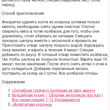
репчатого лука, чеснок, специи (лавровый лист, соль,
перец).
Способ приготовления:
Аккуратно удалить кости из окорока, оставив только
мякоть, необходимо снять одним пластом. Плотно
свернуть мясо в тугие колбаски, для того, чтобы они
держались, стоит обвязать их нитками. Смешать
луковую шелуху вместе с чесночной и промыть ее.
Приготовить отвар: шелуху покрыть водой, подождать
пока закипит, и варить в течение 4 минут. Специи
добавить по вкусу. В готовый отвар поместить колбаски,
так чтобы шелуха их покрыла полностью. Варить еще 10
минут, после закипания. После этого снять яство с огня и
дать охладиться. Добавив порезанный чеснок,
поставить на холод на 3 суток. Все колбаски готовы.
Содержание
«Скумбрия горячего копчения за пару минут»
Волшебная кухня — Сборник мультиков про еду |
Все серии подряд 1-12 #домавместе
«Аппетитная курочка»