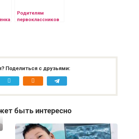
Родителям
енка
первоклассников
— что делать,
чтобы учеба не
стала каторгой
я? Поделиться с друзьями:
жет быть интересно