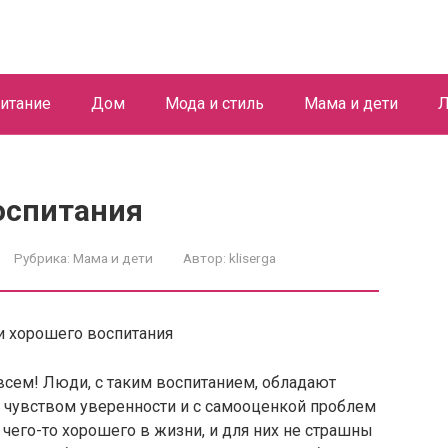
итание
Дом
Мода и стиль
Мама и дети
Л
оспитания
Рубрика:
Мама и дети
Автор:
kliserga
всем! Люди, с таким воспитанием, обладают
, чувством уверенности и с самооценкой проблем
я чего-то хорошего в жизни, и для них не страшны