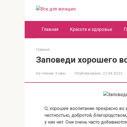
Перейти
к
контенту
Главная
Красота и здоровье
П
Главная
Заповеди хорошего в
На чтение:
3 мин
Опубликовано:
22.04.2022
О, хорошее воспитание прекрасно во 
честностью, добротой, благородством
у них нет. Они очень часто добиваютс