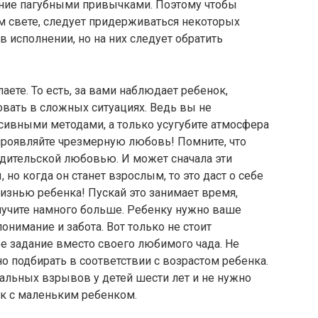
ение пагубными привычками. Поэтому чтобы
м свете, следует придерживаться некоторых
 исполнении, но на них следует обратить
аете. То есть, за вами наблюдает ребенок,
овать в сложных ситуациях. Ведь вы не
сивными методами, а только усугубите атмосфера
проявляйте чрезмерную любовь! Помните, что
дительской любовью. И может сначала эти
но когда он станет взрослым, то это даст о себе
жизнью ребенка! Пускай это занимает время,
олучите намного больше. Ребенку нужно ваше
онимание и забота. Вот только не стоит
е задание вместо своего любимого чада. Не
о подбирать в соответствии с возрастом ребенка.
уальных взрывов у детей шести лет и не нужно
ак с маленьким ребенком.