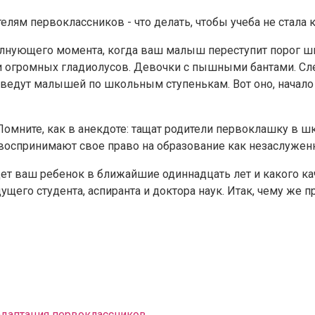
олнующего момента, когда ваш малыш переступит порог ш
и огромных гладиолусов. Девочки с пышными бантами. Сле
 ведут малышей по школьным ступенькам. Вот оно, начал
мните, как в анекдоте: тащат родители первоклашку в школу
воспринимают свое право на образование как незаслуженн
дет ваш ребенок в ближайшие одиннадцать лет и какого ка
его студента, аспиранта и доктора наук. Итак, чему же п
адаптация первоклассников