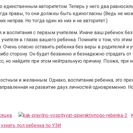
го единственным авторитетом. Теперь у него два равносил
егда правы, то они должны быть единогласны (Ведь не м
их неправ. Но тогда один из них и не авторитет.)
я и воспитания с первым учителем. Иначе ваш ребенок бе
 учителя в глазах вашего ребенка. Помните о том, что эт
 Очень опасно оставить ребенка без веры в родителей и у
бо сторону. Он будет безвинно и безнадежно страдать от 
с, но найдите при этом нейтральную причину. Позже, при 
остным и желанным. Однако, воспитание ребенка, это преж
правленная на развитие двух личностей одновременно. Но, 
сяцев
узнать пол ребенка по УЗИ