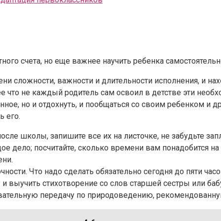
ного счета, но еще важнее научить ребенка самостоятельн
ени сложности, важности и длительности исполнения, и на
ее что не каждый родитель сам освоил в детстве эти необ
ное, но и отдохнуть, и пообщаться со своим ребенком и др
ь его.
осле школы, запишите все их на листочке, не забудьте зап
ое дело; посчитайте, сколько времени вам понадобится на 
ени.
чности. Что надо сделать обязательно сегодня до пяти ча
 и выучить стихотворение со слов старшей сестры или баб
авательную передачу по природоведению, рекомендованну