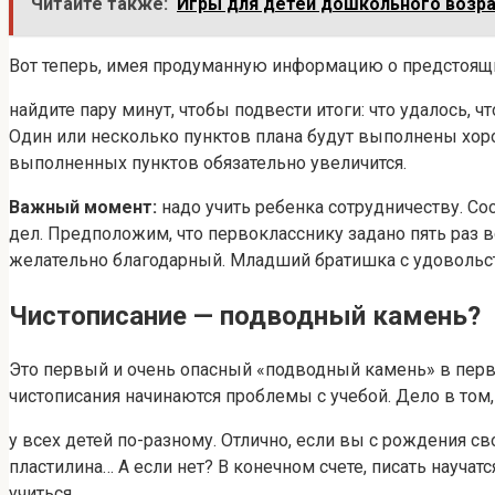
Читайте также:
Игры для детей дошкольного возрас
Вот теперь, имея продуманную информацию о предстоящих
найдите пару минут, чтобы подвести итоги: что удалось,
Один или несколько пунктов плана будут выполнены хорош
выполненных пунктов обязательно увеличится.
Важный момент:
надо учить ребенка сотрудничеству. Со
дел. Предположим, что первокласснику задано пять раз в
желательно благодарный. Младший братишка с удовольств
Чистописание — подводный камень?
Это первый и очень опасный «подводный камень» в перв
чистописания начинаются проблемы с учебой. Дело в том,
у всех детей по-разному. Отлично, если вы с рождения с
пластилина… А если нет? В конечном счете, писать научат
учиться.