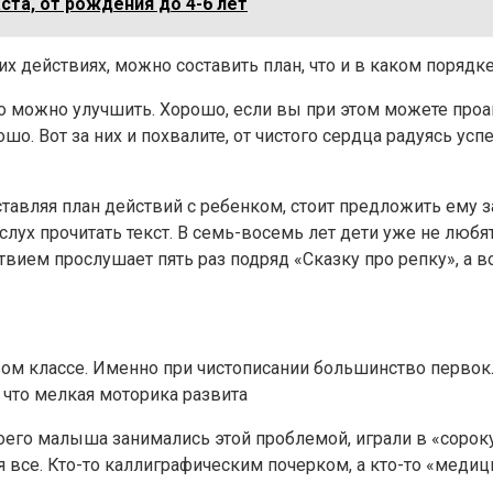
та, от рождения до 4-6 лет
 действиях, можно составить план, что и в каком порядке
 что можно улучшить. Хорошо, если вы при этом можете про
о. Вот за них и похвалите, от чистого сердца радуясь ус
ставляя план действий с ребенком, стоит предложить ему 
слух прочитать текст. В семь-восемь лет дети уже не любя
ием прослушает пять раз подряд «Сказку про репку», а во
ом классе. Именно при чистописании большинство первок
 что мелкая моторика развита
воего малыша занимались этой проблемой, играли в «сороку
ся все. Кто-то каллиграфическим почерком, а кто-то «меди