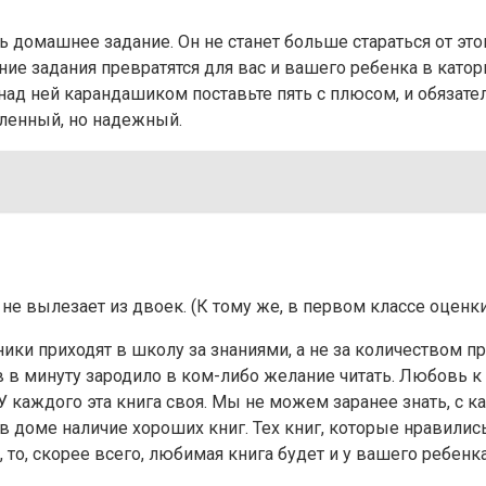
домашнее задание. Он не станет больше стараться от этого
е задания превратятся для вас и вашего ребенка в каторг
ад ней карандашиком поставьте пять с плюсом, и обязател
дленный, но надежный.
не вылезает из двоек. (К тому же, в первом классе оценки
ники приходят в школу за знаниями, а не за количеством пр
в в минуту зародило в ком-либо желание читать. Любовь к
У каждого эта книга своя. Мы не можем заранее знать, с к
доме наличие хороших книг. Тех книг, которые нравились н
то, скорее всего, любимая книга будет и у вашего ребенк