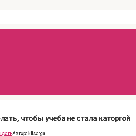
лать, чтобы учеба не стала каторгой
 дети
Автор:
kliserga